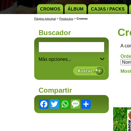
CROMOS
ÁLBUM
CAJAS / PACKS
Página principal
>
Productos
>
Cromos
Cr
Buscador
A co
Orde
Más opciones...
Most
Compartir
Facebook
Twitter
WhatsApp
Message
Share