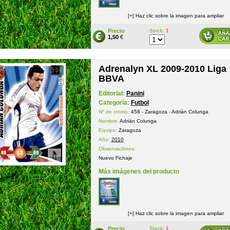
[+] Haz clic sobre la imagen para ampliar
Precio
Stock:
1
1,50
€
Adrenalyn XL 2009-2010 Liga
BBVA
Editorial:
Panini
Categoría:
Futbol
Nº de cromo:
458 - Zaragoza - Adrián Colunga
Nombre:
Adrián Colunga
Equipo:
Zaragoza
Año:
2010
Observaciónes:
Nuevo Fichaje
Más imágenes del producto
[+] Haz clic sobre la imagen para ampliar
Precio
Stock:
1