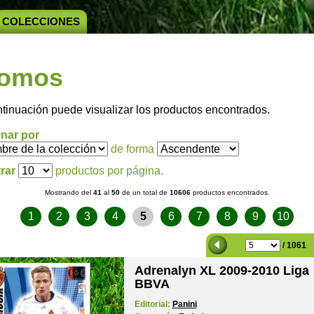
COLECCIONES
omos
ntinuación puede visualizar los productos encontrados.
nar por
de forma
rar
productos por página.
Mostrando del
41
al
50
de un total de
10606
productos encontrados.
1
2
3
4
5
6
7
8
9
10
/ 1061
Adrenalyn XL 2009-2010 Liga
BBVA
Editorial:
Panini