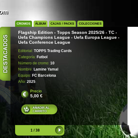
com
CROMOS
ÁLBUM
CAJAS / PACKS
COLECCIONES
Flagship Edition - Topps Season 2025/26 - TC -
Uefa Champions League - Uefa Europa League -
Uefa Conference League
Editorial:
TOPPS Trading Cards
Categoría:
Futbol
Número de cromo:
10
Nombre:
Lamine Yamal
Equipo:
FC Barcelona
Año:
2025
Precio
5,00 €
1 / 38