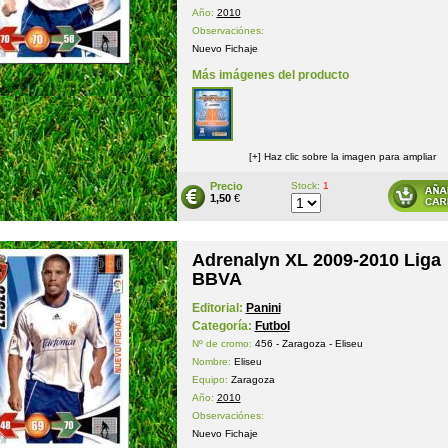
Año:
2010
Observaciónes:
Nuevo Fichaje
Más imágenes del producto
[+] Haz clic sobre la imagen para ampliar
Precio
Stock:
1
1,50
€
Adrenalyn XL 2009-2010 Liga
BBVA
Editorial:
Panini
Categoría:
Futbol
Nº de cromo:
456 - Zaragoza - Eliseu
Nombre:
Eliseu
Equipo:
Zaragoza
Año:
2010
Observaciónes:
Nuevo Fichaje