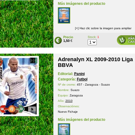
Más imágenes del producto
[+] Haz clic sobre la imagen para ampliar
Precio
Stock:
1
1,50
€
Adrenalyn XL 2009-2010 Liga
BBVA
Editorial:
Panini
Categoría:
Futbol
Nº de cromo:
457 - Zaragoza - Suazo
Nombre:
Suazo
Equipo:
Zaragoza
Año:
2010
Observaciónes:
Nuevo Fichaje
Más imágenes del producto