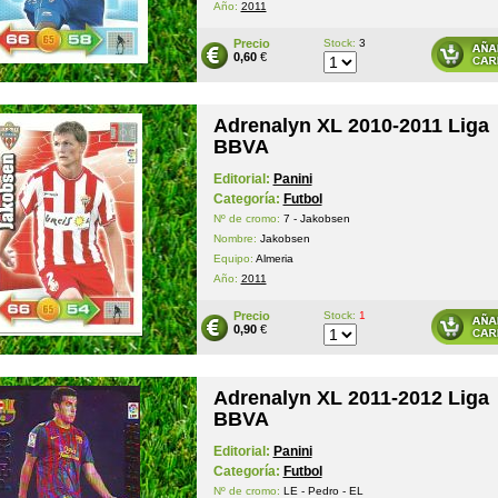
Año:
2011
Precio
Stock:
3
0,60
€
Adrenalyn XL 2010-2011 Liga
BBVA
Editorial:
Panini
Categoría:
Futbol
Nº de cromo:
7 - Jakobsen
Nombre:
Jakobsen
Equipo:
Almeria
Año:
2011
Precio
Stock:
1
0,90
€
Adrenalyn XL 2011-2012 Liga
BBVA
Editorial:
Panini
Categoría:
Futbol
Nº de cromo:
LE - Pedro - EL