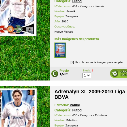
Categoría:
Futbol
Nº de cromo:
454 - Zaragoza - Jarosik
Nombre:
Jarosik
Equipo:
Zaragoza
Año:
2010
Observaciónes:
Nuevo Fichaje
Más imágenes del producto
[+] Haz clic sobre la imagen para ampliar
Precio
Stock:
1
1,50
€
Adrenalyn XL 2009-2010 Liga
BBVA
Editorial:
Panini
Categoría:
Futbol
Nº de cromo:
455 - Zaragoza - Edmilson
Nombre:
Edmilson
Equipo:
Zaragoza