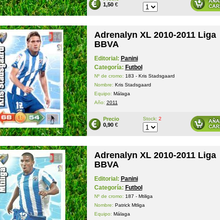
1,50
€
Adrenalyn XL 2010-2011 Liga
BBVA
Editorial:
Panini
Categoría:
Futbol
Nº de cromo:
183 - Kris Stadsgaard
Nombre:
Kris Stadsgaard
Equipo:
Málaga
Año:
2011
Precio
Stock:
2
0,90
€
Adrenalyn XL 2010-2011 Liga
BBVA
Editorial:
Panini
Categoría:
Futbol
Nº de cromo:
187 - Mtiliga
Nombre:
Patrick Mtliga
Equipo:
Málaga