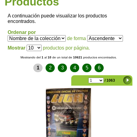
Productos
A continuación puede visualizar los productos
encontrados.
Ordenar por
de forma
Mostrar
productos por página.
Mostrando del
1
al
10
de un total de
10621
productos encontrados.
1
2
3
4
5
6
/ 1063