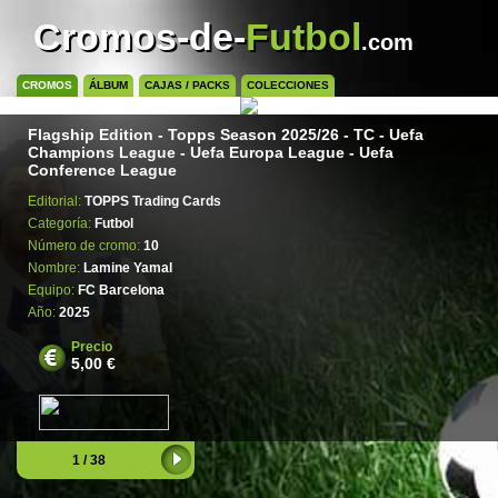
Cromos-de-
Futbol
.com
CROMOS
ÁLBUM
CAJAS / PACKS
COLECCIONES
Flagship Edition - Topps Season 2025/26 - TC - Uefa
Champions League - Uefa Europa League - Uefa
Conference League
Editorial:
TOPPS Trading Cards
Categoría:
Futbol
Número de cromo:
10
Nombre:
Lamine Yamal
Equipo:
FC Barcelona
Año:
2025
Precio
5,00 €
1 / 38