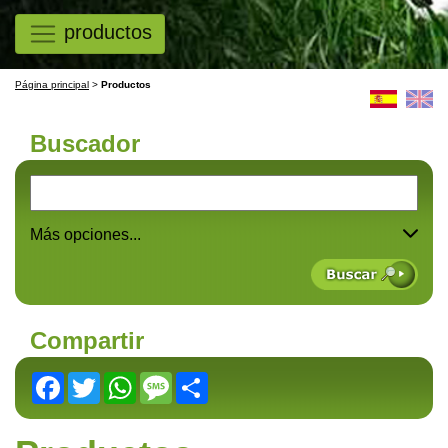
productos
Página principal
>
Productos
Buscador
Más opciones...
Compartir
Facebook
Twitter
WhatsApp
Message
Share