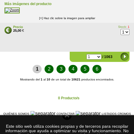
Más imágenes del producto
[+] Haz clic sobre la imagen para ampliar
Precio
Stock:
1
25,00
€
/ 1063
1
2
3
4
5
6
Mostrando del
1
al
10
de un total de
10621
productos encontrados.
Carrito Compra
0 Producto/s
QUIÉNES SOMOS
CONTACTAR
LISTADOS CROMOS
AVISO LEGAL
Este sitio web utiliza cookies propias y de terceros para recopilar
información que ayuda a optimizar su visita y funcionamiento. No
©
Cromos-de-Futbol.
2026
com