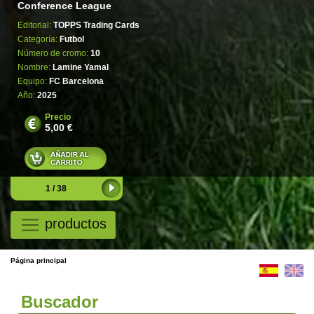
Conference League
Editorial:
TOPPS Trading Cards
Categoría:
Futbol
Número de cromo:
10
Nombre:
Lamine Yamal
Equipo:
FC Barcelona
Año:
2025
Precio
5,00 €
1 / 38
productos
Página principal
Buscador