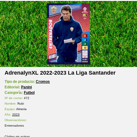
AdrenalynXL 2022-2023 La Liga Santander
Tipo de producto:
Cromos
Editorial:
Panini
Categoría:
Futbol
Nº de cromo:
472
Nombre:
Rubi
Equipo:
Almeria
Año:
2023
Observaciónes:
Entrenadores
Código sin activar