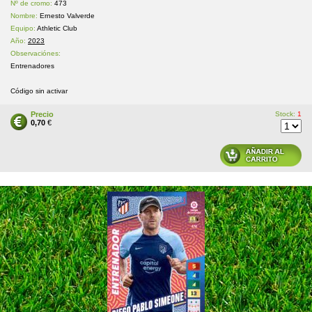
Nº de cromo:
473
Nombre:
Ernesto Valverde
Equipo:
Athletic Club
Año:
2023
Observaciónes:
Entrenadores
Código sin activar
Precio
Stock:
1
0,70
€