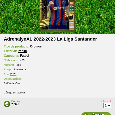
AdrenalynXL 2022-2023 La Liga Santander
Tipo de producto:
Cromos
Editorial:
Panini
Categoría:
Futbol
Nº de cromo:
465
Nombre:
Pedri
Equipo:
Barcelona
Año:
2023
Observaciónes:
Balón de Oro
Código sin activar
Precio
Stock:
1
7,00
€