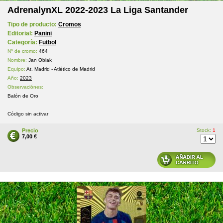
AdrenalynXL 2022-2023 La Liga Santander
Tipo de producto:
Cromos
Editorial:
Panini
Categoría:
Futbol
Nº de cromo:
464
Nombre:
Jan Oblak
Equipo:
At. Madrid - Atlético de Madrid
Año:
2023
Observaciónes:
Balón de Oro
Código sin activar
Precio
Stock:
1
7,00
€