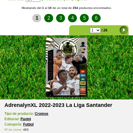
Mostrando del
1
al
10
de un total de
254
productos encontrados.
1
2
3
4
5
6
/ 26
AdrenalynXL 2022-2023 La Liga Santander
Tipo de producto:
Cromos
Editorial:
Panini
Categoría:
Futbol
Nº de cromo:
463