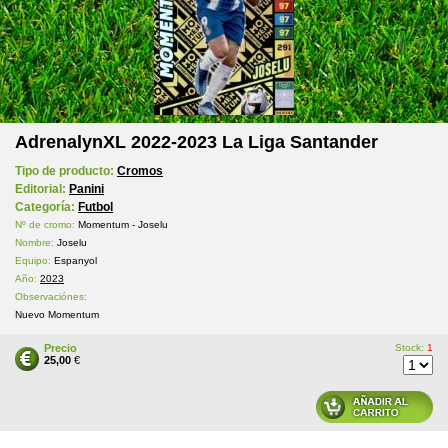
AdrenalynXL 2022-2023 La Liga Santander
Tipo de producto:
Cromos
Editorial:
Panini
Categoría:
Futbol
Nº de cromo:
Momentum - Joselu
Nombre:
Joselu
Equipo:
Espanyol
Año:
2023
Observaciónes:
Nuevo Momentum
Precio
Stock:
1
25,00
€