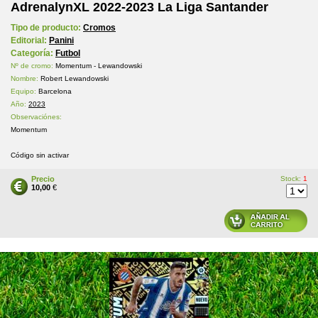
AdrenalynXL 2022-2023 La Liga Santander
Tipo de producto:
Cromos
Editorial:
Panini
Categoría:
Futbol
Nº de cromo:
Momentum - Lewandowski
Nombre:
Robert Lewandowski
Equipo:
Barcelona
Año:
2023
Observaciónes:
Momentum
Código sin activar
Precio
Stock:
1
10,00
€