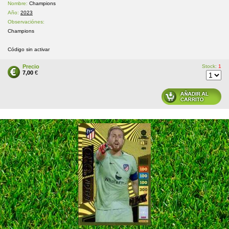
Nombre:
Champions
Año:
2023
Observaciónes:
Champions
Código sin activar
Precio
Stock:
1
7,00
€