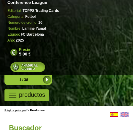
Conference League
Editorial:
TOPPS Trading Cards
Categoría:
Futbol
Número de cromo:
10
Nombre:
Lamine Yamal
Equipo:
FC Barcelona
Año:
2025
Precio
5,00 €
1 / 38
productos
Página principal
>
Productos
Buscador