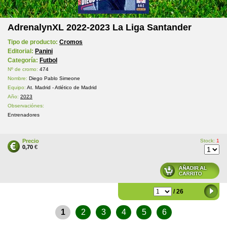
AdrenalynXL 2022-2023 La Liga Santander
Tipo de producto:
Cromos
Editorial:
Panini
Categoría:
Futbol
Nº de cromo:
474
Nombre:
Diego Pablo Simeone
Equipo:
At. Madrid - Atlético de Madrid
Año:
2023
Observaciónes:
Entrenadores
Precio
Stock:
1
0,70
€
/ 26
1
2
3
4
5
6