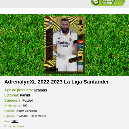
AdrenalynXL 2022-2023 La Liga Santander
Tipo de producto:
Cromos
Editorial:
Panini
Categoría:
Futbol
Nº de cromo:
467
Nombre:
Karim Benzema
Equipo:
R. Madrid - Real Madrid
Año:
2023
Observaciónes: