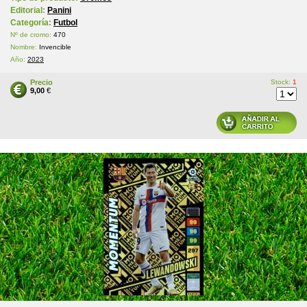
Editorial:
Panini
Categoría:
Futbol
Nº de cromo:
470
Nombre:
Invencible
Año:
2023
Precio
Stock:
1
9,00
€