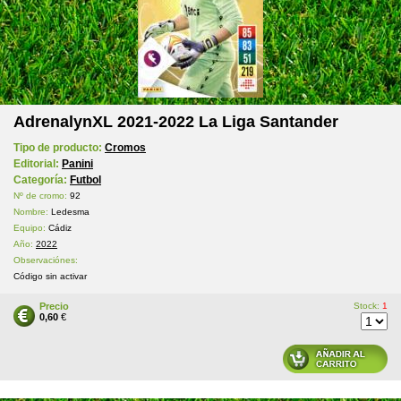
AdrenalynXL 2021-2022 La Liga Santander
Tipo de producto:
Cromos
Editorial:
Panini
Categoría:
Futbol
Nº de cromo:
92
Nombre:
Ledesma
Equipo:
Cádiz
Año:
2022
Observaciónes:
Código sin activar
Precio
Stock:
1
0,60
€