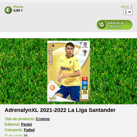
Precio
Stock:
1
0,60
€
AdrenalynXL 2021-2022 La Liga Santander
Tipo de producto:
Cromos
Editorial:
Panini
Categoría:
Futbol
Nº de cromo:
99