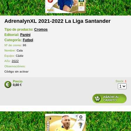
AdrenalynXL 2021-2022 La Liga Santander
Tipo de producto:
Cromos
Editorial:
Panini
Categoría:
Futbol
Nº de cromo:
96
Nombre:
Cala
Equipo:
Cádiz
Año:
2022
Observaciónes:
Código sin activar
Precio
Stock:
1
0,60
€