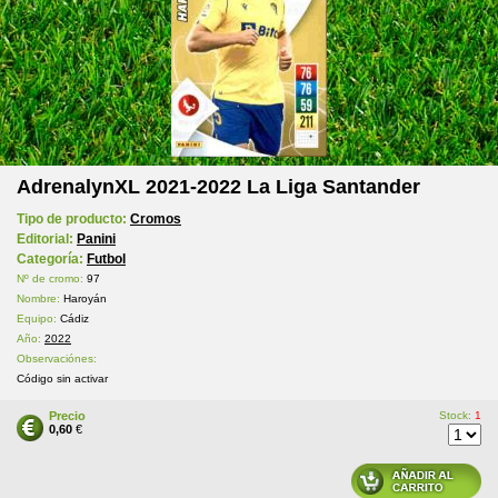
AdrenalynXL 2021-2022 La Liga Santander
Tipo de producto:
Cromos
Editorial:
Panini
Categoría:
Futbol
Nº de cromo:
97
Nombre:
Haroyán
Equipo:
Cádiz
Año:
2022
Observaciónes:
Código sin activar
Precio
Stock:
1
0,60
€