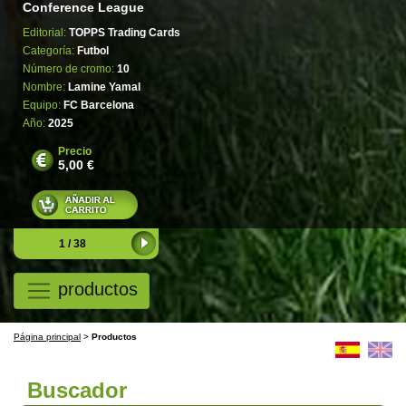
Conference League
Editorial:
TOPPS Trading Cards
Categoría:
Futbol
Número de cromo:
10
Nombre:
Lamine Yamal
Equipo:
FC Barcelona
Año:
2025
Precio
5,00 €
1 / 38
productos
Página principal
>
Productos
Buscador