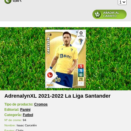
0,60
€
AdrenalynXL 2021-2022 La Liga Santander
Tipo de producto:
Cromos
Editorial:
Panini
Categoría:
Futbol
Nº de cromo:
94
Nombre:
Isaac Carcelén
Equipo:
Cádiz