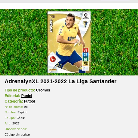
AdrenalynXL 2021-2022 La Liga Santander
Tipo de producto:
Cromos
Editorial:
Panini
Categoría:
Futbol
Nº de cromo:
98
Nombre:
Espino
Equipo:
Cádiz
Año:
2022
Observaciónes:
Código sin activar