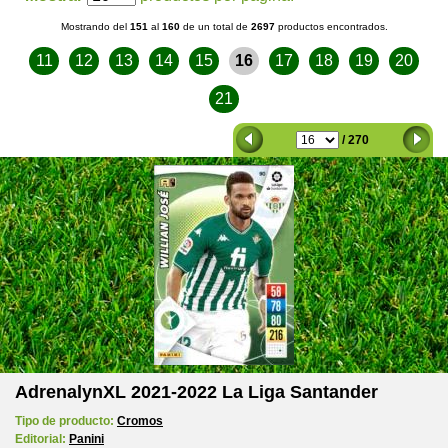
Mostrando del
151
al
160
de un total de
2697
productos encontrados.
11
12
13
14
15
16
17
18
19
20
21
/ 270
AdrenalynXL 2021-2022 La Liga Santander
Tipo de producto:
Cromos
Editorial:
Panini