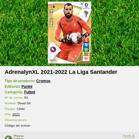
AdrenalynXL 2021-2022 La Liga Santander
Tipo de producto:
Cromos
Editorial:
Panini
Categoría:
Futbol
Nº de cromo:
93
Nombre:
David Gil
Equipo:
Cádiz
Año:
2022
Observaciónes:
Código sin activar
Precio
Stock:
1