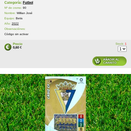
Categoría:
Futbol
Nº de cromo:
90
Nombre:
Willian José
Equipo:
Betis
Año:
2022
Observaciónes:
Código sin activar
Precio
Stock:
1
0,60
€