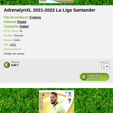
AdrenalynXL 2021-2022 La Liga Santander
Tipo de producto:
Cromos
Editorial:
Panini
Categoría:
Futbol
Nº de cromo:
91
Nombre:
Escudo
Equipo:
Cádiz
Año:
2022
Observaciónes:
Código sin activar
Precio
Stock:
1
0,60
€