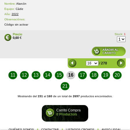
Nombre:
Alarcón
Equipo:
Cádiz
Año:
2022
Observaciónes:
Código sin activar
Precio
Stock:
1
0,60
€
/ 270
11
12
13
14
15
16
17
18
19
20
21
Mostrando del
151
al
160
de un total de
2697
productos encontrados.
Carrito Compra
0 Producto/s
QUIÉNES SOMOS
CONTACTAR
LISTADOS CROMOS
AVISO LEGAL