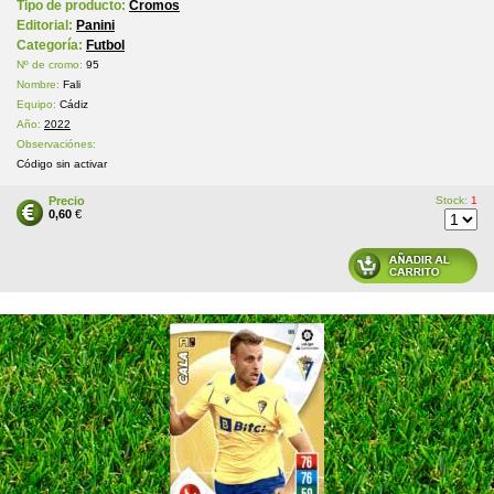
Tipo de producto:
Cromos
Editorial:
Panini
Categoría:
Futbol
Nº de cromo:
95
Nombre:
Fali
Equipo:
Cádiz
Año:
2022
Observaciónes:
Código sin activar
Precio
Stock:
1
0,60
€