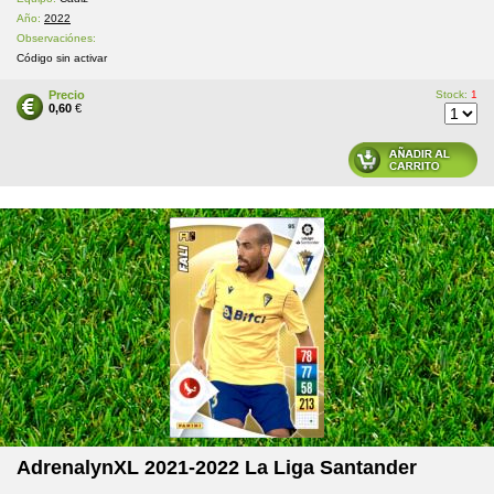
Año:
2022
Observaciónes:
Código sin activar
Precio
Stock:
1
0,60
€
AdrenalynXL 2021-2022 La Liga Santander