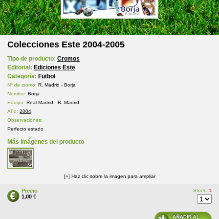
Colecciones Este 2004-2005
Tipo de producto:
Cromos
Editorial:
Ediciones Este
Categoría:
Futbol
Nº de cromo:
R. Madrid - Borja
Nombre:
Borja
Equipo:
Real Madrid - R. Madrid
Año:
2004
Observaciónes:
Perfecto estado
Más imágenes del producto
[+] Haz clic sobre la imagen para ampliar
Precio
Stock:
1
1,00
€