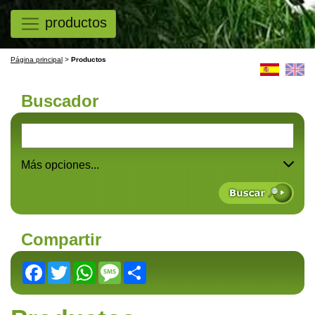
productos
Página principal
>
Productos
Buscador
Más opciones...
Compartir
Facebook
Twitter
WhatsApp
Message
Share