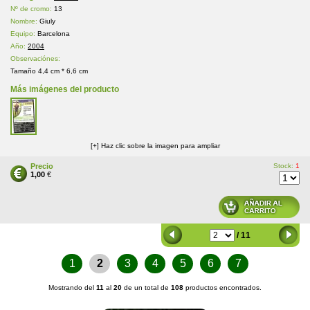
Nº de cromo:
13
Nombre:
Giuly
Equipo:
Barcelona
Año:
2004
Observaciónes:
Tamaño 4,4 cm * 6,6 cm
Más imágenes del producto
[+] Haz clic sobre la imagen para ampliar
Precio
Stock:
1
1,00
€
/ 11
1
2
3
4
5
6
7
Mostrando del
11
al
20
de un total de
108
productos encontrados.