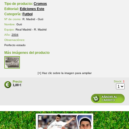
Tipo de producto:
Cromos
Editorial:
Ediciones Este
Categoría:
Futbol
Nº de cromo:
R. Madrid - Guti
Nombre:
Guti
Equipo:
Real Madrid - R. Madrid
Año:
2004
Observaciónes:
Perfecto estado
Más imágenes del producto
[+] Haz clic sobre la imagen para ampliar
Precio
Stock:
1
1,00
€