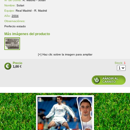
Nº de cromo:
R. Madrid - Solari
Nombre:
Solari
Equipo:
Real Madrid - R. Madrid
Año:
2004
Observaciónes:
Perfecto estado
Más imágenes del producto
[+] Haz clic sobre la imagen para ampliar
Precio
Stock:
1
1,00
€