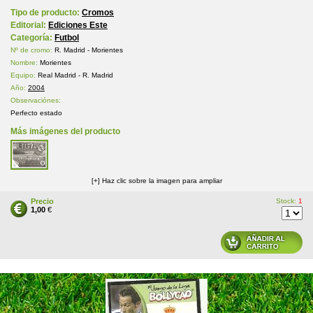
Tipo de producto:
Cromos
Editorial:
Ediciones Este
Categoría:
Futbol
Nº de cromo:
R. Madrid - Morientes
Nombre:
Morientes
Equipo:
Real Madrid - R. Madrid
Año:
2004
Observaciónes:
Perfecto estado
Más imágenes del producto
[+] Haz clic sobre la imagen para ampliar
Precio
Stock:
1
1,00
€