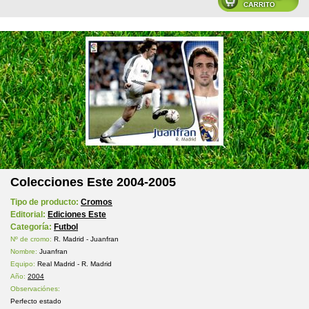
Colecciones Este 2004-2005
Tipo de producto:
Cromos
Editorial:
Ediciones Este
Categoría:
Futbol
Nº de cromo:
R. Madrid - Juanfran
Nombre:
Juanfran
Equipo:
Real Madrid - R. Madrid
Año:
2004
Observaciónes:
Perfecto estado