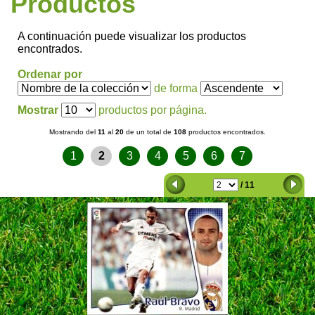
Productos
A continuación puede visualizar los productos
encontrados.
Ordenar por
de forma
Mostrar
productos por página.
Mostrando del
11
al
20
de un total de
108
productos encontrados.
1
2
3
4
5
6
7
/ 11