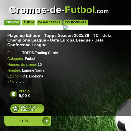
Cromos-de-
Futbol
.com
CROMOS
ÁLBUM
CAJAS / PACKS
COLECCIONES
Flagship Edition - Topps Season 2025/26 - TC - Uefa
Champions League - Uefa Europa League - Uefa
Conference League
Editorial:
TOPPS Trading Cards
Categoría:
Futbol
Número de cromo:
10
Nombre:
Lamine Yamal
Equipo:
FC Barcelona
Año:
2025
Precio
5,00 €
1 / 38