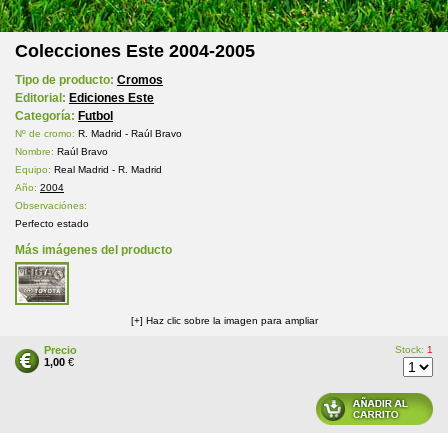
Colecciones Este 2004-2005
Tipo de producto:
Cromos
Editorial:
Ediciones Este
Categoría:
Futbol
Nº de cromo:
R. Madrid - Raúl Bravo
Nombre:
Raúl Bravo
Equipo:
Real Madrid - R. Madrid
Año:
2004
Observaciónes:
Perfecto estado
Más imágenes del producto
[+] Haz clic sobre la imagen para ampliar
Precio
Stock:
1
1,00
€