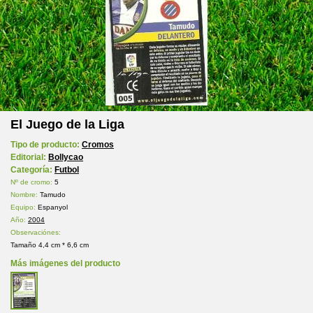
El Juego de la Liga
Tipo de producto:
Cromos
Editorial:
Bollycao
Categoría:
Futbol
Nº de cromo:
5
Nombre:
Tamudo
Equipo:
Espanyol
Año:
2004
Observaciónes:
Tamaño 4,4 cm * 6,6 cm
Más imágenes del producto