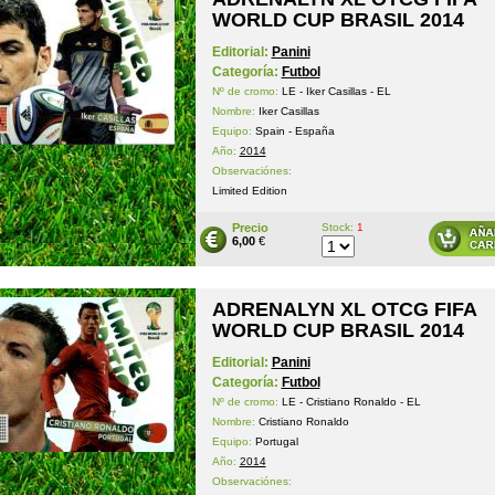
WORLD CUP BRASIL 2014
Editorial:
Panini
Categoría:
Futbol
Nº de cromo:
LE - Iker Casillas - EL
Nombre:
Iker Casillas
Equipo:
Spain - España
Año:
2014
Observaciónes:
Limited Edition
Precio
Stock:
1
6,00
€
ADRENALYN XL OTCG FIFA
WORLD CUP BRASIL 2014
Editorial:
Panini
Categoría:
Futbol
Nº de cromo:
LE - Cristiano Ronaldo - EL
Nombre:
Cristiano Ronaldo
Equipo:
Portugal
Año:
2014
Observaciónes: