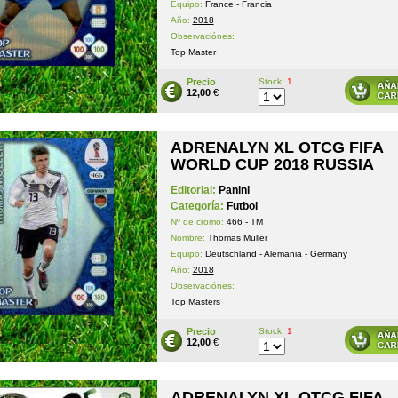
Equipo:
France - Francia
Año:
2018
Observaciónes:
Top Master
Precio
Stock:
1
12,00
€
ADRENALYN XL OTCG FIFA
WORLD CUP 2018 RUSSIA
Editorial:
Panini
Categoría:
Futbol
Nº de cromo:
466 - TM
Nombre:
Thomas Müller
Equipo:
Deutschland - Alemania - Germany
Año:
2018
Observaciónes:
Top Masters
Precio
Stock:
1
12,00
€
ADRENALYN XL OTCG FIFA