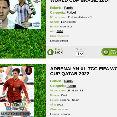
WORLD CUP BRASIL 2014
Editorial:
Panini
Categoría:
Futbol
Nº de cromo:
LE - Lionel Messi - EL
Nombre:
Lionel Messi
Equipo:
Argentina
Año:
2014
Observaciónes:
Limited Edition
Precio
Stock:
1
9,00
€
ADRENALYN XL TCG FIFA W
CUP QATAR 2022
Editorial:
Panini
Categoría:
Futbol
Nº de cromo:
LE - Gavi - LE
Nombre:
Gavi
Equipo:
España - Spain
Año:
2022
Observaciónes:
Edición Limitada