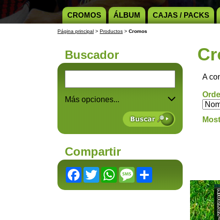
CROMOS
ÁLBUM
CAJAS / PACKS
Página principal
>
Productos
>
Cromos
Cr
Buscador
A co
Orde
Más opciones...
Most
Compartir
Facebook
Twitter
WhatsApp
Message
Share