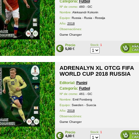
Categoría:
Futbol
Nº de cromo:
460 - GC
Nombre:
Aleksandr Kokorin
Equipo:
Russia - Rusia - Rossija
Año:
2018
Observaciónes:
Game Changer
Precio
Stock:
1
5,00
€
ADRENALYN XL OTCG FIFA
WORLD CUP 2018 RUSSIA
Editorial:
Panini
Categoría:
Futbol
Nº de cromo:
461 - GC
Nombre:
Emil Forsberg
Equipo:
Sweden - Suecia
Año:
2018
Observaciónes:
Game Changer
Precio
Stock:
1
4,00
€