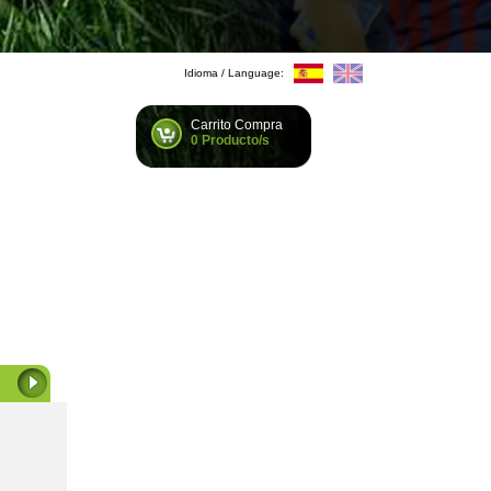
Idioma / Language:
Carrito Compra
0 Producto/s