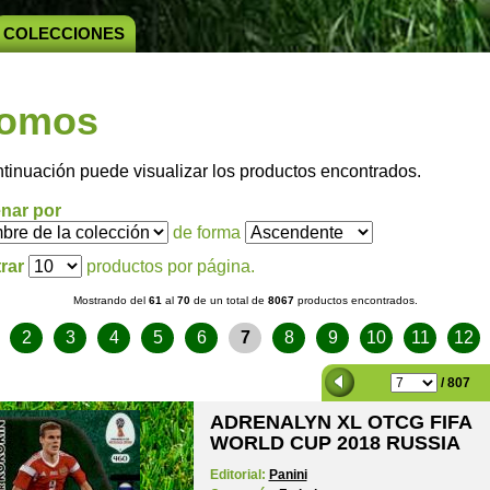
COLECCIONES
omos
ntinuación puede visualizar los productos encontrados.
nar por
de forma
rar
productos por página.
Mostrando del
61
al
70
de un total de
8067
productos encontrados.
2
3
4
5
6
7
8
9
10
11
12
/ 807
ADRENALYN XL OTCG FIFA
WORLD CUP 2018 RUSSIA
Editorial:
Panini