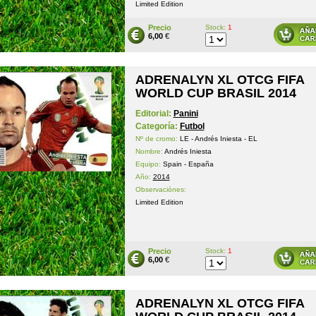
Limited Edition
Precio
Stock:
1
6,00
€
ADRENALYN XL OTCG FIFA
WORLD CUP BRASIL 2014
Editorial:
Panini
Categoría:
Futbol
Nº de cromo:
LE - Andrés Iniesta - EL
Nombre:
Andrés Iniesta
Equipo:
Spain - España
Año:
2014
Observaciónes:
Limited Edition
Precio
Stock:
1
6,00
€
ADRENALYN XL OTCG FIFA