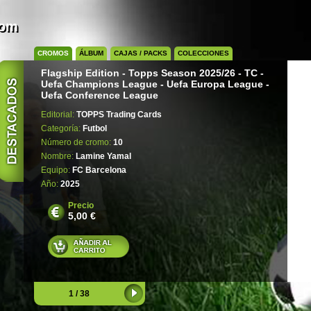
com
CROMOS
ÁLBUM
CAJAS / PACKS
COLECCIONES
Flagship Edition - Topps Season 2025/26 - TC -
Uefa Champions League - Uefa Europa League -
Uefa Conference League
Editorial:
TOPPS Trading Cards
Categoría:
Futbol
Número de cromo:
10
Nombre:
Lamine Yamal
Equipo:
FC Barcelona
Año:
2025
Precio
5,00 €
1 / 38