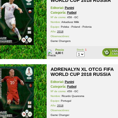
WORLD CUP 2018 RUSSIA
Editorial:
Panini
Categoría:
Futbol
Nº de cromo:
458 - GC
Nombre:
Arkadiusz Milik
Equipo:
Polska - Poland - Polonia
Año:
2018
Observaciónes:
Game Changers
Precio
Stock:
1
4,00
€
ADRENALYN XL OTCG FIFA
WORLD CUP 2018 RUSSIA
Editorial:
Panini
Categoría:
Futbol
Nº de cromo:
459 - GC
Nombre:
Ricardo Quaresma
Equipo:
Portugal
Año:
2018
Observaciónes:
Game Changer