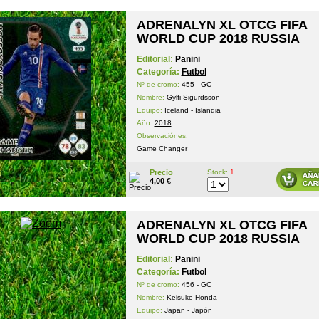
ADRENALYN XL OTCG FIFA
WORLD CUP 2018 RUSSIA
Editorial:
Panini
Categoría:
Futbol
Nº de cromo:
455 - GC
Nombre:
Gylfi Sigurdsson
Equipo:
Iceland - Islandia
Año:
2018
Observaciónes:
Game Changer
Precio
Stock:
1
4,00
€
ADRENALYN XL OTCG FIFA
WORLD CUP 2018 RUSSIA
Editorial:
Panini
Categoría:
Futbol
Nº de cromo:
456 - GC
Nombre:
Keisuke Honda
Equipo:
Japan - Japón