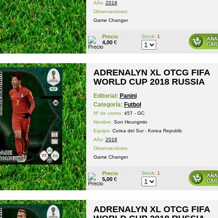
Año:
2018
Observaciónes:
Game Changer
Precio
Stock:
1
4,00
€
ADRENALYN XL OTCG FIFA
WORLD CUP 2018 RUSSIA
Editorial:
Panini
Categoría:
Futbol
Nº de cromo:
457 - GC
Nombre:
Son Heungmin
Equipo:
Corea del Sur - Korea Republic
Año:
2018
Observaciónes:
Game Changer
Precio
Stock:
1
5,00
€
ADRENALYN XL OTCG FIFA