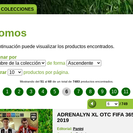
COLECCIONES
omos
ntinuación puede visualizar los productos encontrados.
nar por
de forma
rar
productos por página.
Mostrando del
51
al
60
de un total de
7483
productos encontrados.
1
2
3
4
5
6
7
8
9
10
11
/ 749
ADRENALYN XL OTC FIFA 36
2019
Editorial:
Panini