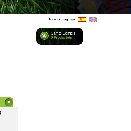
Idioma / Language:
Carrito Compra
0 Producto/s
5