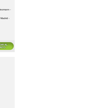
riezmann -
 Madrid -