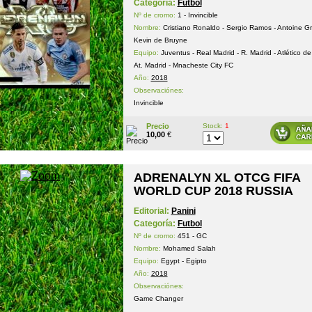
Categoría:
Futbol
Nº de cromo:
1 - Invincible
Nombre:
Cristiano Ronaldo - Sergio Ramos - Antoine G
Kevin de Bruyne
Equipo:
Juventus - Real Madrid - R. Madrid - Atlético de
At. Madrid - Mnacheste City FC
Año:
2018
Observaciónes:
Invincible
Precio
Stock:
1
10,00
€
ADRENALYN XL OTCG FIFA
WORLD CUP 2018 RUSSIA
Editorial:
Panini
Categoría:
Futbol
Nº de cromo:
451 - GC
Nombre:
Mohamed Salah
Equipo:
Egypt - Egipto
Año:
2018
Observaciónes:
Game Changer