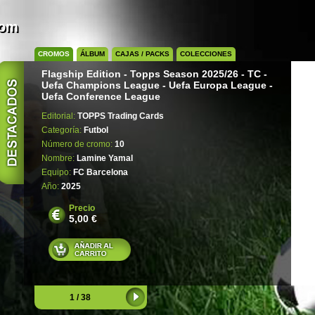
com
CROMOS
ÁLBUM
CAJAS / PACKS
COLECCIONES
Flagship Edition - Topps Season 2025/26 - TC -
Uefa Champions League - Uefa Europa League -
Uefa Conference League
Editorial:
TOPPS Trading Cards
Categoría:
Futbol
Número de cromo:
10
Nombre:
Lamine Yamal
Equipo:
FC Barcelona
Año:
2025
Precio
5,00 €
1 / 38