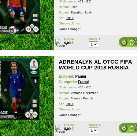
Nº de cromo:
453 - GC
Nombre:
Isco
Equipo:
España - Spain
Año:
2018
Observaciónes:
Game Changer
Precio
Stock:
1
5,00
€
ADRENALYN XL OTCG FIFA
WORLD CUP 2018 RUSSIA
Editorial:
Panini
Categoría:
Futbol
Nº de cromo:
454 - GC
Nombre:
Antoine Griezmann
Equipo:
France - Francia
Año:
2018
Observaciónes:
Game Changer
Precio
Stock:
1
5,00
€