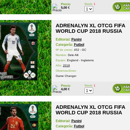
Precio
Stock:
1
5,00
€
ADRENALYN XL OTCG FIFA
WORLD CUP 2018 RUSSIA
Editorial:
Panini
Categoría:
Futbol
Nº de cromo:
452 - GC
Nombre:
Dele Alli
Equipo:
England - Inglaterra
Año:
2018
Observaciónes:
Game Changer
Precio
Stock:
1
4,00
€
ADRENALYN XL OTCG FIFA
WORLD CUP 2018 RUSSIA
Editorial:
Panini
Categoría:
Futbol