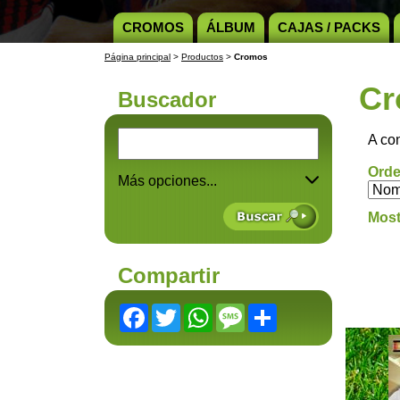
CROMOS
ÁLBUM
CAJAS / PACKS
Página principal
>
Productos
>
Cromos
Cr
Buscador
A co
Orde
Más opciones...
Most
Compartir
Facebook
Twitter
WhatsApp
Message
Share