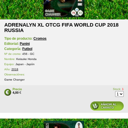
ADRENALYN XL OTCG FIFA WORLD CUP 2018
RUSSIA
Tipo de producto:
Cromos
Editorial:
Panini
Categoría:
Futbol
Nº de cromo:
456 - GC
Nombre:
Keisuke Honda
Equipo:
Japan - Japón
Año:
2018
Observaciónes:
Game Changer
Precio
Stock:
1
4,00
€