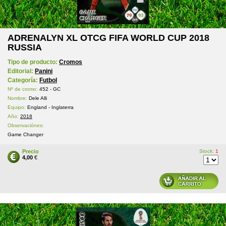
ADRENALYN XL OTCG FIFA WORLD CUP 2018
RUSSIA
Tipo de producto:
Cromos
Editorial:
Panini
Categoría:
Futbol
Nº de cromo:
452 - GC
Nombre:
Dele Alli
Equipo:
England - Inglaterra
Año:
2018
Observaciónes:
Game Changer
Precio
Stock:
1
4,00
€