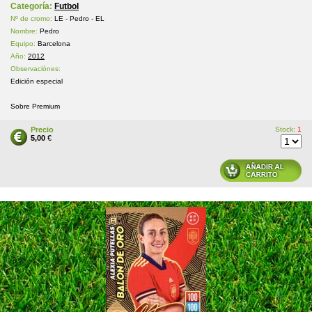
Categoría:
Futbol
Nº de cromo:
LE - Pedro - EL
Nombre:
Pedro
Equipo:
Barcelona
Año:
2012
Observaciónes:
Edición especial
Sobre Premium
Precio
Stock:
1
5,00
€