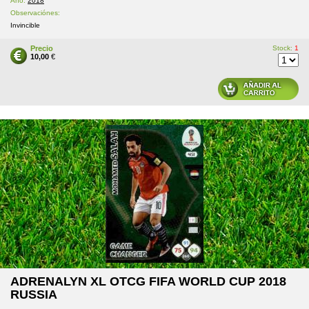
Año:
2018
Observaciónes:
Invincible
Precio
Stock:
1
10,00
€
ADRENALYN XL OTCG FIFA WORLD CUP 2018
RUSSIA