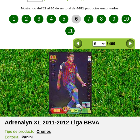
Mostrando del
51
al
60
de un total de
4681
productos encontrados.
1
2
3
4
5
6
7
8
9
10
11
/ 469
Adrenalyn XL 2011-2012 Liga BBVA
Tipo de producto:
Cromos
Editorial:
Panini