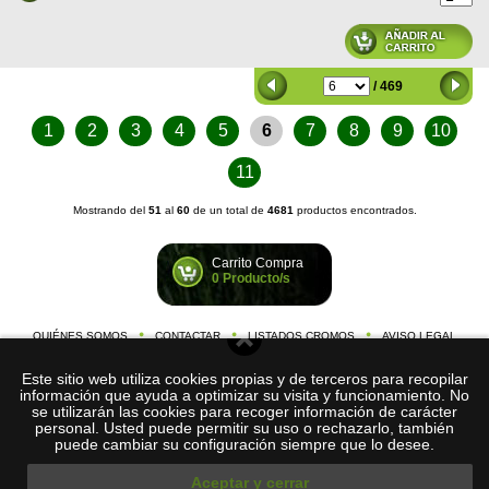
/ 469
1
2
3
4
5
6
7
8
9
10
11
Mostrando del
51
al
60
de un total de
4681
productos encontrados.
Carrito Compra
0 Producto/s
QUIÉNES SOMOS
CONTACTAR
LISTADOS CROMOS
AVISO LEGAL
©
Cromos-de-Futbol.
2026
Este sitio web utiliza cookies propias y de terceros para recopilar
com
C/ Nació, 59 1º 1ª, 08026 Barcelona (España)
información que ayuda a optimizar su visita y funcionamiento. No
tel. +034
634 200 514
se utilizarán las cookies para recoger información de carácter
e-mail:
info@cromos-de-futbol.com
personal. Usted puede permitir su uso o rechazarlo, también
puede cambiar su configuración siempre que lo desee.
Aceptar y cerrar