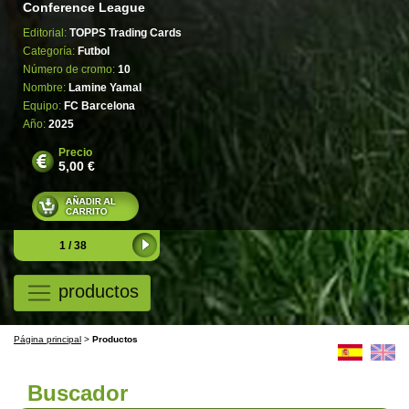
Conference League
Editorial:
TOPPS Trading Cards
Categoría:
Futbol
Número de cromo:
10
Nombre:
Lamine Yamal
Equipo:
FC Barcelona
Año:
2025
Precio
5,00 €
1 / 38
productos
Página principal
>
Productos
Buscador