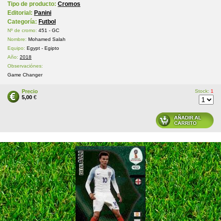
Tipo de producto:
Cromos
Editorial:
Panini
Categoría:
Futbol
Nº de cromo:
451 - GC
Nombre:
Mohamed Salah
Equipo:
Egypt - Egipto
Año:
2018
Observaciónes:
Game Changer
Precio
Stock:
1
5,00
€