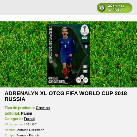
ADRENALYN XL OTCG FIFA WORLD CUP 2018
RUSSIA
Tipo de producto:
Cromos
Editorial:
Panini
Categoría:
Futbol
Nº de cromo:
454 - GC
Nombre:
Antoine Griezmann
Equipo:
France - Francia