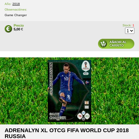
Año:
2018
Observaciónes:
Game Changer
Precio
Stock:
1
5,00
€
ADRENALYN XL OTCG FIFA WORLD CUP 2018
RUSSIA