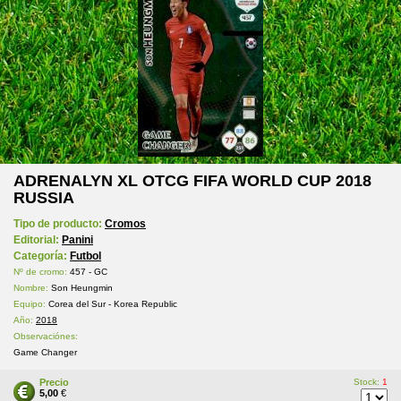
ADRENALYN XL OTCG FIFA WORLD CUP 2018
RUSSIA
Tipo de producto:
Cromos
Editorial:
Panini
Categoría:
Futbol
Nº de cromo:
457 - GC
Nombre:
Son Heungmin
Equipo:
Corea del Sur - Korea Republic
Año:
2018
Observaciónes:
Game Changer
Precio
Stock:
1
5,00
€