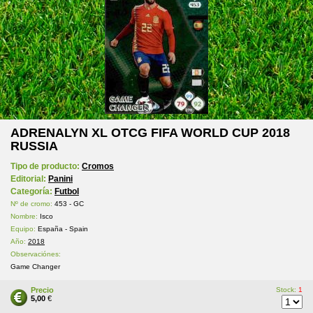
ADRENALYN XL OTCG FIFA WORLD CUP 2018
RUSSIA
Tipo de producto:
Cromos
Editorial:
Panini
Categoría:
Futbol
Nº de cromo:
453 - GC
Nombre:
Isco
Equipo:
España - Spain
Año:
2018
Observaciónes:
Game Changer
Precio
Stock:
1
5,00
€