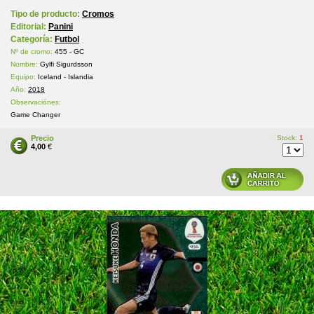
Tipo de producto:
Cromos
Editorial:
Panini
Categoría:
Futbol
Nº de cromo:
455 - GC
Nombre:
Gylfi Sigurdsson
Equipo:
Iceland - Islandia
Año:
2018
Observaciónes:
Game Changer
Precio
Stock:
1
4,00
€