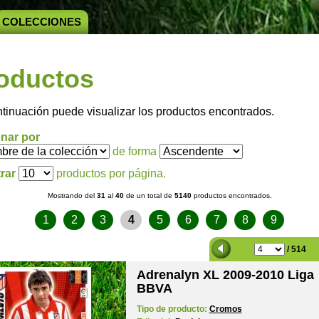
COLECCIONES
oductos
ntinuación puede visualizar los productos encontrados.
nar por
de forma
rar
productos por página.
Mostrando del
31
al
40
de un total de
5140
productos encontrados.
1
2
3
4
5
6
7
8
9
/ 514
Adrenalyn XL 2009-2010 Liga
BBVA
Tipo de producto:
Cromos