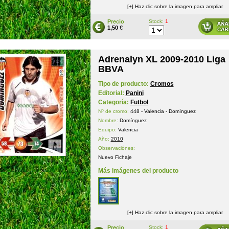
[+] Haz clic sobre la imagen para ampliar
Precio
Stock:
1
1,50
€
Adrenalyn XL 2009-2010 Liga
BBVA
Tipo de producto:
Cromos
Editorial:
Panini
Categoría:
Futbol
Nº de cromo:
448 - Valencia - Domínguez
Nombre:
Domínguez
Equipo:
Valencia
Año:
2010
Observaciónes:
Nuevo Fichaje
Más imágenes del producto
[+] Haz clic sobre la imagen para ampliar
Precio
Stock:
1