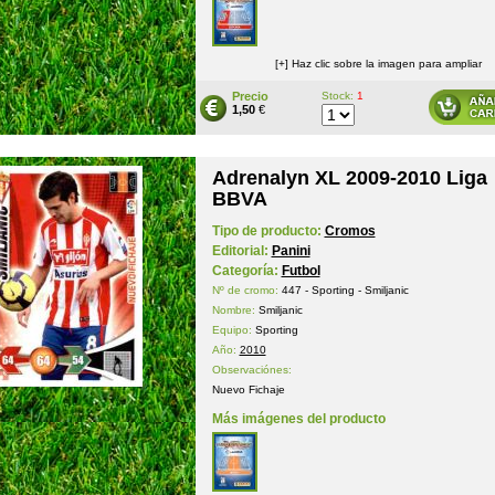
[+] Haz clic sobre la imagen para ampliar
Precio
Stock:
1
1,50
€
Adrenalyn XL 2009-2010 Liga
BBVA
Tipo de producto:
Cromos
Editorial:
Panini
Categoría:
Futbol
Nº de cromo:
447 - Sporting - Smiljanic
Nombre:
Smiljanic
Equipo:
Sporting
Año:
2010
Observaciónes:
Nuevo Fichaje
Más imágenes del producto