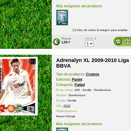
Más imágenes del producto
[+] Haz clic sobre la imagen para ampliar
Precio
Stock:
1
1,50
€
Adrenalyn XL 2009-2010 Liga
BBVA
Tipo de producto:
Cromos
Editorial:
Panini
Categoría:
Futbol
Nº de cromo:
446 - Sevilla - Stankevicius
Nombre:
Stankevicius
Equipo:
Sevilla
Año:
2010
Observaciónes:
Nuevo Fichaje
Más imágenes del producto