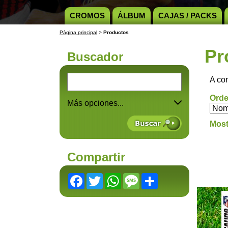
CROMOS
ÁLBUM
CAJAS / PACKS
Página principal
>
Productos
Pr
Buscador
A co
Orde
Más opciones...
Most
Compartir
Facebook
Twitter
WhatsApp
Message
Share