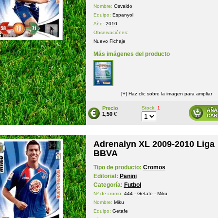
Nombre:
Osvaldo
Equipo:
Espanyol
Año:
2010
Observaciónes:
Nuevo Fichaje
Más imágenes del producto
[+] Haz clic sobre la imagen para ampliar
Precio
Stock:
1
1,50
€
Adrenalyn XL 2009-2010 Liga
BBVA
Tipo de producto:
Cromos
Editorial:
Panini
Categoría:
Futbol
Nº de cromo:
444 - Getafe - Miku
Nombre:
Miku
Equipo:
Getafe