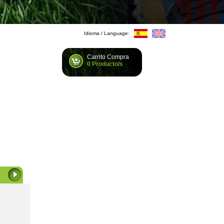
Idioma / Language:
Carrito Compra
0 Producto/s