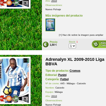
Año:
2010
Observaciónes:
Nuevo Fichaje
Más imágenes del producto
[+] Haz clic sobre la imagen para ampliar
Precio
Stock:
1
1,50
€
Adrenalyn XL 2009-2010 Liga
BBVA
Tipo de producto:
Cromos
Editorial:
Panini
Categoría:
Futbol
Nº de cromo:
445 - Málaga - Caicedo
Nombre:
Caicedo
Equipo:
Málaga
Año:
2010
Observaciónes:
Nuevo Fichaje