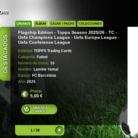
com
CROMOS
ÁLBUM
CAJAS / PACKS
COLECCIONES
Flagship Edition - Topps Season 2025/26 - TC -
Uefa Champions League - Uefa Europa League -
Uefa Conference League
Editorial:
TOPPS Trading Cards
Categoría:
Futbol
Número de cromo:
10
Nombre:
Lamine Yamal
Equipo:
FC Barcelona
Año:
2025
Precio
5,00 €
1 / 38