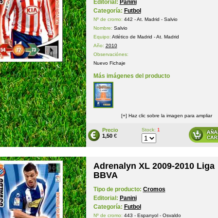
Editorial:
Panini
Categoría:
Futbol
Nº de cromo:
442 - At. Madrid - Salvio
Nombre:
Salvio
Equipo:
Atlético de Madrid - At. Madrid
Año:
2010
Observaciónes:
Nuevo Fichaje
Más imágenes del producto
[+] Haz clic sobre la imagen para ampliar
Precio
Stock:
1
1,50
€
Adrenalyn XL 2009-2010 Liga
BBVA
Tipo de producto:
Cromos
Editorial:
Panini
Categoría:
Futbol
Nº de cromo:
443 - Espanyol - Osvaldo