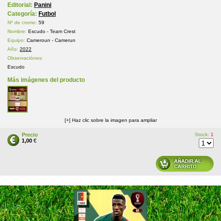
Editorial:
Panini
Categoría:
Futbol
Nº de cromo:
59
Nombre:
Escudo - Team Crest
Equipo:
Cameroun - Camerun
Año:
2022
Observaciónes:
Escudo
Más imágenes del producto
[+] Haz clic sobre la imagen para ampliar
Precio
Stock:
1
1,00
€