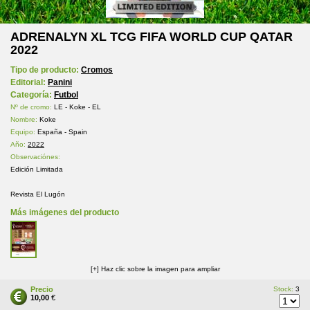
ADRENALYN XL TCG FIFA WORLD CUP QATAR
2022
Tipo de producto:
Cromos
Editorial:
Panini
Categoría:
Futbol
Nº de cromo:
LE - Koke - EL
Nombre:
Koke
Equipo:
España - Spain
Año:
2022
Observaciónes:
Edición Limitada
Revista El Lugón
Más imágenes del producto
[+] Haz clic sobre la imagen para ampliar
Precio
Stock:
3
10,00
€