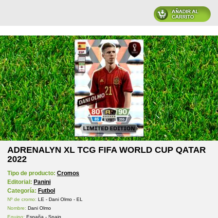
ADRENALYN XL TCG FIFA WORLD CUP QATAR
2022
Tipo de producto:
Cromos
Editorial:
Panini
Categoría:
Futbol
Nº de cromo:
LE - Dani Olmo - EL
Nombre:
Dani Olmo
Equipo:
España - Spain