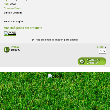
Año:
2022
Observaciónes:
Edición Limitada
Revista El Jugón
Más imágenes del producto
[+] Haz clic sobre la imagen para ampliar
Precio
Stock:
3
10,00
€