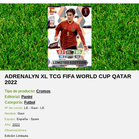
ADRENALYN XL TCG FIFA WORLD CUP QATAR
2022
Tipo de producto:
Cromos
Editorial:
Panini
Categoría:
Futbol
Nº de cromo:
LE - Gavi - LE
Nombre:
Gavi
Equipo:
España - Spain
Año:
2022
Observaciónes:
Edición Limitada