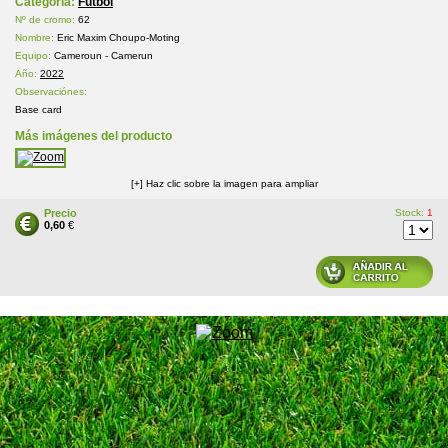
Categoría:
Futbol
Nº de cromo:
62
Nombre:
Eric Maxim Choupo-Moting
Equipo:
Cameroun - Camerun
Año:
2022
Observaciónes:
Base card
Más imágenes del producto
[+] Haz clic sobre la imagen para ampliar
Precio
Stock:
1
0,60
€