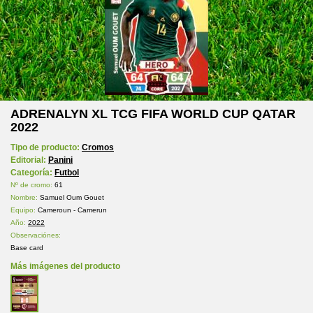
ADRENALYN XL TCG FIFA WORLD CUP QATAR
2022
Tipo de producto:
Cromos
Editorial:
Panini
Categoría:
Futbol
Nº de cromo:
61
Nombre:
Samuel Oum Gouet
Equipo:
Cameroun - Camerun
Año:
2022
Observaciónes:
Base card
Más imágenes del producto