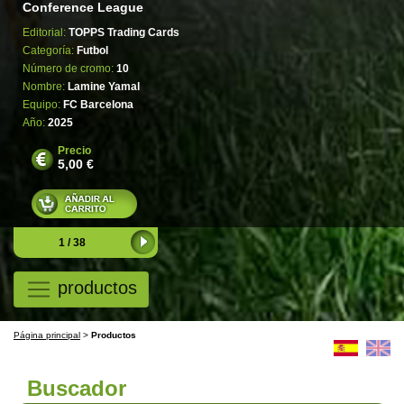
Conference League
Editorial:
TOPPS Trading Cards
Categoría:
Futbol
Número de cromo:
10
Nombre:
Lamine Yamal
Equipo:
FC Barcelona
Año:
2025
Precio
5,00 €
1 / 38
productos
Página principal
>
Productos
Buscador