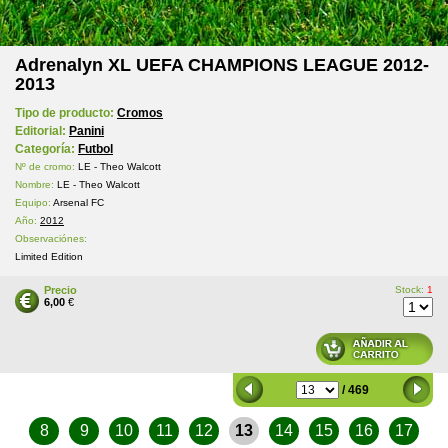
Adrenalyn XL UEFA CHAMPIONS LEAGUE 2012-
2013
Tipo de producto:
Cromos
Editorial:
Panini
Categoría:
Futbol
Nº de cromo:
LE - Theo Walcott
Nombre:
LE - Theo Walcott
Equipo:
Arsenal FC
Año:
2012
Observaciónes:
Limited Edition
Precio
Stock:
1
6,00
€
/ 469
8
9
10
11
12
13
14
15
16
17