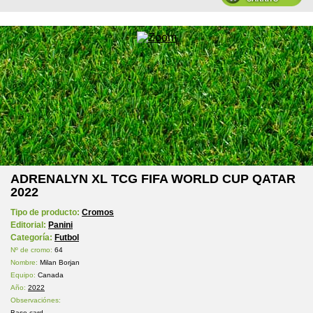
ADRENALYN XL TCG FIFA WORLD CUP QATAR
2022
Tipo de producto:
Cromos
Editorial:
Panini
Categoría:
Futbol
Nº de cromo:
64
Nombre:
Milan Borjan
Equipo:
Canada
Año:
2022
Observaciónes:
Base card