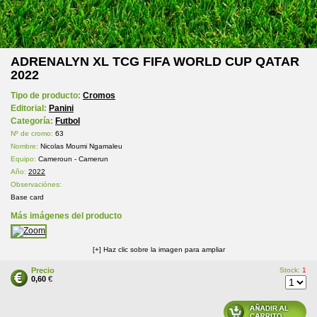
ADRENALYN XL TCG FIFA WORLD CUP QATAR
2022
Tipo de producto:
Cromos
Editorial:
Panini
Categoría:
Futbol
Nº de cromo:
63
Nombre:
Nicolas Moumi Ngamaleu
Equipo:
Cameroun - Camerun
Año:
2022
Observaciónes:
Base card
Más imágenes del producto
[+] Haz clic sobre la imagen para ampliar
Precio
Stock:
1
0,60
€