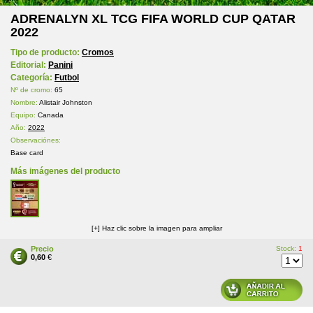
ADRENALYN XL TCG FIFA WORLD CUP QATAR
2022
Tipo de producto:
Cromos
Editorial:
Panini
Categoría:
Futbol
Nº de cromo:
65
Nombre:
Alistair Johnston
Equipo:
Canada
Año:
2022
Observaciónes:
Base card
Más imágenes del producto
[+] Haz clic sobre la imagen para ampliar
Precio
Stock:
1
0,60
€