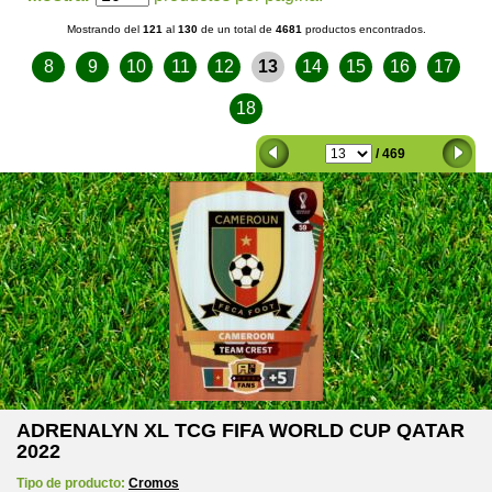
Mostrando del
121
al
130
de un total de
4681
productos encontrados.
8
9
10
11
12
13
14
15
16
17
18
/ 469
ADRENALYN XL TCG FIFA WORLD CUP QATAR
2022
Tipo de producto:
Cromos