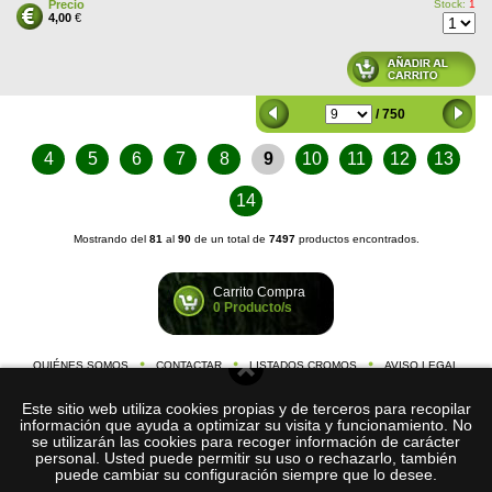
Precio
Stock:
1
4,00
€
/ 750
4
5
6
7
8
9
10
11
12
13
14
Mostrando del
81
al
90
de un total de
7497
productos encontrados.
Carrito Compra
0 Producto/s
QUIÉNES SOMOS
CONTACTAR
LISTADOS CROMOS
AVISO LEGAL
©
Cromos-de-Futbol.
2026
Este sitio web utiliza cookies propias y de terceros para recopilar
com
C/ Nació, 59 1º 1ª, 08026 Barcelona (España)
información que ayuda a optimizar su visita y funcionamiento. No
tel. +034
634 200 514
se utilizarán las cookies para recoger información de carácter
e-mail:
info@cromos-de-futbol.com
personal. Usted puede permitir su uso o rechazarlo, también
puede cambiar su configuración siempre que lo desee.