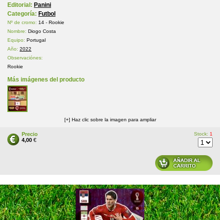
Editorial:
Panini
Categoría:
Futbol
Nº de cromo:
14 - Rookie
Nombre:
Diogo Costa
Equipo:
Portugal
Año:
2022
Observaciónes:
Rookie
Más imágenes del producto
[+] Haz clic sobre la imagen para ampliar
Precio
Stock:
1
4,00
€