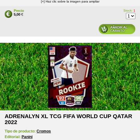
[+] Haz clic sobre la imagen para ampliar
Precio
Stock:
1
5,00
€
ADRENALYN XL TCG FIFA WORLD CUP QATAR
2022
Tipo de producto:
Cromos
Editorial:
Panini