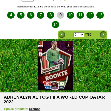
Mostrando del
81
al
90
de un total de
7497
productos encontrados.
4
5
6
7
8
9
10
11
12
13
14
/ 750
ADRENALYN XL TCG FIFA WORLD CUP QATAR
2022
Tipo de producto:
Cromos