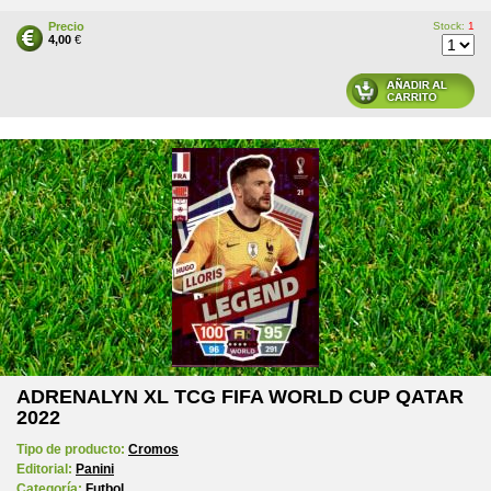
Precio
Stock:
1
4,00
€
ADRENALYN XL TCG FIFA WORLD CUP QATAR
2022
Tipo de producto:
Cromos
Editorial:
Panini
Categoría:
Futbol