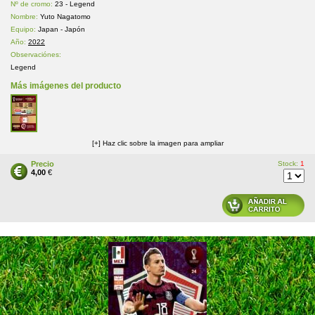
Nº de cromo:
23 - Legend
Nombre:
Yuto Nagatomo
Equipo:
Japan - Japón
Año:
2022
Observaciónes:
Legend
Más imágenes del producto
[+] Haz clic sobre la imagen para ampliar
Precio
Stock:
1
4,00
€