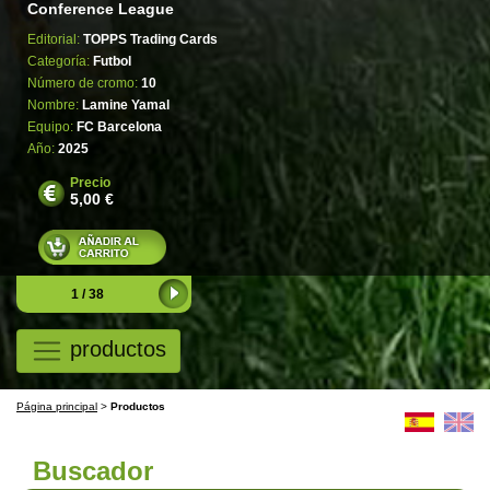
Conference League
Editorial:
TOPPS Trading Cards
Categoría:
Futbol
Número de cromo:
10
Nombre:
Lamine Yamal
Equipo:
FC Barcelona
Año:
2025
Precio
5,00 €
1 / 38
productos
Página principal
>
Productos
Buscador