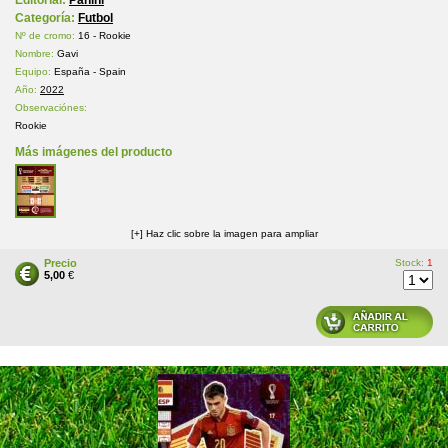
Editorial:
Panini
Categoría:
Futbol
Nº de cromo:
16 - Rookie
Nombre:
Gavi
Equipo:
España - Spain
Año:
2022
Observaciónes:
Rookie
Más imágenes del producto
[+] Haz clic sobre la imagen para ampliar
Precio
Stock:
1
5,00
€