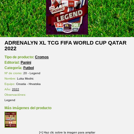
ADRENALYN XL TCG FIFA WORLD CUP QATAR
2022
Tipo de producto:
Cromos
Editorial:
Panini
Categoría:
Futbol
Nº de cromo:
20 - Legend
Nombre:
Luka Modric
Equipo:
Croatia - Hrvatska
Año:
2022
Observaciónes:
Legend
Más imágenes del producto
[+] Haz clic sobre la imagen para ampliar