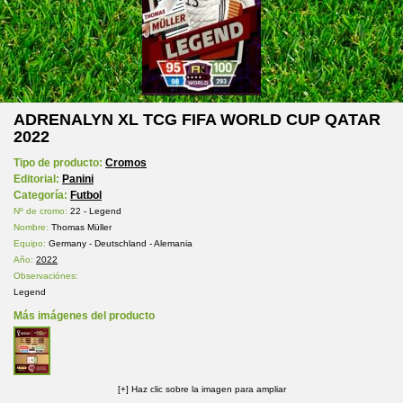
ADRENALYN XL TCG FIFA WORLD CUP QATAR
2022
Tipo de producto:
Cromos
Editorial:
Panini
Categoría:
Futbol
Nº de cromo:
22 - Legend
Nombre:
Thomas Müller
Equipo:
Germany - Deutschland - Alemania
Año:
2022
Observaciónes:
Legend
Más imágenes del producto
[+] Haz clic sobre la imagen para ampliar