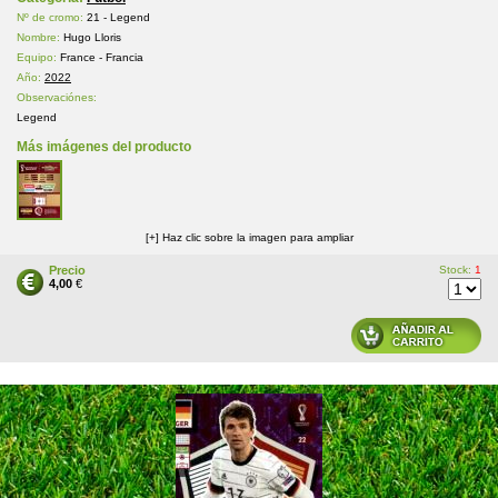
Nº de cromo:
21 - Legend
Nombre:
Hugo Lloris
Equipo:
France - Francia
Año:
2022
Observaciónes:
Legend
Más imágenes del producto
[+] Haz clic sobre la imagen para ampliar
Precio
Stock:
1
4,00
€