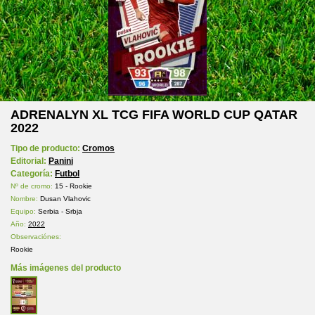
ADRENALYN XL TCG FIFA WORLD CUP QATAR
2022
Tipo de producto:
Cromos
Editorial:
Panini
Categoría:
Futbol
Nº de cromo:
15 - Rookie
Nombre:
Dusan Vlahovic
Equipo:
Serbia - Srbja
Año:
2022
Observaciónes:
Rookie
Más imágenes del producto