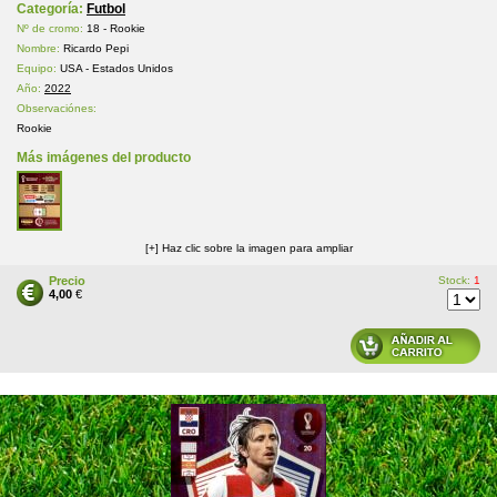
Categoría:
Futbol
Nº de cromo:
18 - Rookie
Nombre:
Ricardo Pepi
Equipo:
USA - Estados Unidos
Año:
2022
Observaciónes:
Rookie
Más imágenes del producto
[+] Haz clic sobre la imagen para ampliar
Precio
Stock:
1
4,00
€