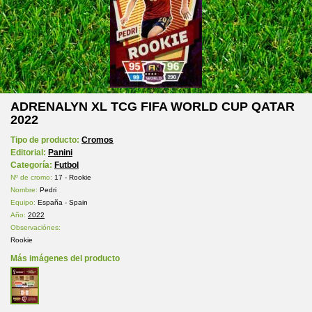
ADRENALYN XL TCG FIFA WORLD CUP QATAR
2022
Tipo de producto:
Cromos
Editorial:
Panini
Categoría:
Futbol
Nº de cromo:
17 - Rookie
Nombre:
Pedri
Equipo:
España - Spain
Año:
2022
Observaciónes:
Rookie
Más imágenes del producto