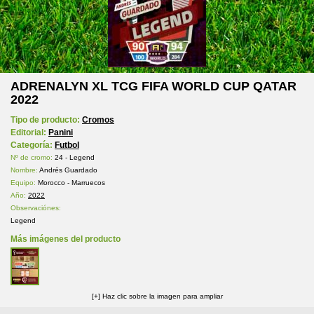
ADRENALYN XL TCG FIFA WORLD CUP QATAR
2022
Tipo de producto:
Cromos
Editorial:
Panini
Categoría:
Futbol
Nº de cromo:
24 - Legend
Nombre:
Andrés Guardado
Equipo:
Morocco - Marruecos
Año:
2022
Observaciónes:
Legend
Más imágenes del producto
[+] Haz clic sobre la imagen para ampliar