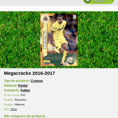
Megacracks 2016-2017
Tipo de producto:
Cromos
Editorial:
Panini
Categoría:
Futbol
Nº de cromo:
533
Nombre:
Bakambu
Equipo:
Villarreal
Año:
2016
Más imágenes del producto