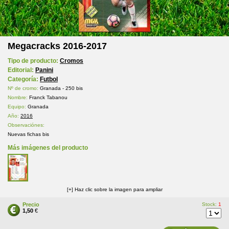
Megacracks 2016-2017
Tipo de producto:
Cromos
Editorial:
Panini
Categoría:
Futbol
Nº de cromo:
Granada - 250 bis
Nombre:
Franck Tabanou
Equipo:
Granada
Año:
2016
Observaciónes:
Nuevas fichas bis
Más imágenes del producto
[+] Haz clic sobre la imagen para ampliar
Precio
Stock:
1
1,50
€