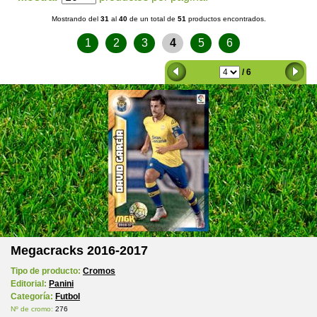
Mostrando del
31
al
40
de un total de
51
productos encontrados.
1
2
3
4
5
6
/ 6
Megacracks 2016-2017
Tipo de producto:
Cromos
Editorial:
Panini
Categoría:
Futbol
Nº de cromo:
276