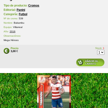
Tipo de producto:
Cromos
Editorial:
Panini
Categoría:
Futbol
Nº de cromo:
539
Nombre:
Bakambu
Equipo:
Villarreal
Año:
2016
Observaciónes:
Mega Héroes
Precio
Stock:
1
3,00
€