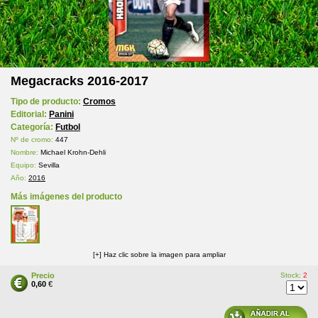
Megacracks 2016-2017
Tipo de producto:
Cromos
Editorial:
Panini
Categoría:
Futbol
Nº de cromo:
447
Nombre:
Michael Krohn-Dehli
Equipo:
Sevilla
Año:
2016
Más imágenes del producto
[+] Haz clic sobre la imagen para ampliar
Precio
Stock:
2
0,60
€