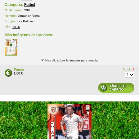
Categoría:
Futbol
Nº de cromo:
289
Nombre:
Jonathan Viera
Equipo:
Las Palmas
Año:
2016
Más imágenes del producto
[+] Haz clic sobre la imagen para ampliar
Precio
Stock:
2
1,00
€