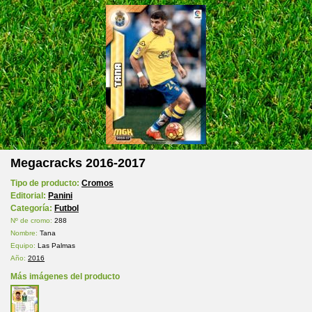
Megacracks 2016-2017
Tipo de producto:
Cromos
Editorial:
Panini
Categoría:
Futbol
Nº de cromo:
288
Nombre:
Tana
Equipo:
Las Palmas
Año:
2016
Más imágenes del producto