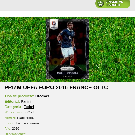
PRIZM UEFA EURO 2016 FRANCE OLTC
Tipo de producto:
Cromos
Editorial:
Panini
Categoría:
Futbol
Nº de cromo:
BSC - 3
Nombre:
Paul Pogba
Equipo:
France - Francia
Año:
2016
Observaciónes: