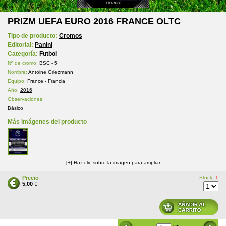
PRIZM UEFA EURO 2016 FRANCE OLTC
Tipo de producto:
Cromos
Editorial:
Panini
Categoría:
Futbol
Nº de cromo:
BSC - 5
Nombre:
Antoine Griezmann
Equipo:
France - Francia
Año:
2016
Observaciónes:
Básico
Más imágenes del producto
[+] Haz clic sobre la imagen para ampliar
Precio
Stock:
1
5,00
€