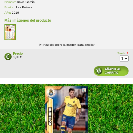
Nombre:
David García
Equipo:
Las Palmas
Año:
2016
Más imágenes del producto
[+] Haz clic sobre la imagen para ampliar
Precio
Stock:
1
1,00
€