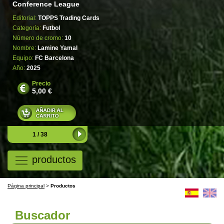
Conference League
Editorial:
TOPPS Trading Cards
Categoría:
Futbol
Número de cromo:
10
Nombre:
Lamine Yamal
Equipo:
FC Barcelona
Año:
2025
Precio
5,00 €
1 / 38
productos
Página principal
>
Productos
Buscador