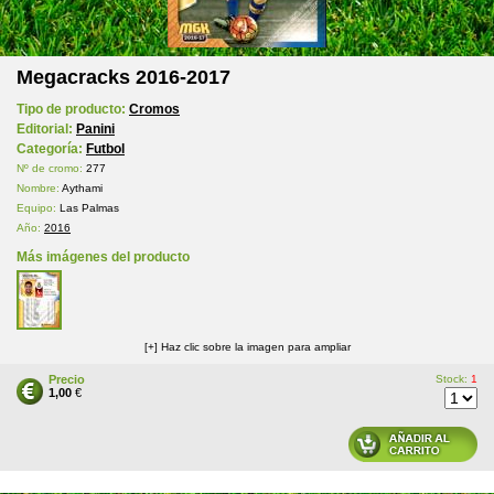
Megacracks 2016-2017
Tipo de producto:
Cromos
Editorial:
Panini
Categoría:
Futbol
Nº de cromo:
277
Nombre:
Aythami
Equipo:
Las Palmas
Año:
2016
Más imágenes del producto
[+] Haz clic sobre la imagen para ampliar
Precio
Stock:
1
1,00
€