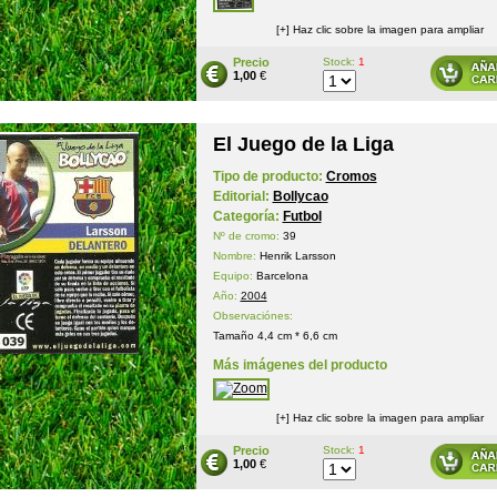
[+] Haz clic sobre la imagen para ampliar
Precio
Stock:
1
1,00
€
El Juego de la Liga
Tipo de producto:
Cromos
Editorial:
Bollycao
Categoría:
Futbol
Nº de cromo:
39
Nombre:
Henrik Larsson
Equipo:
Barcelona
Año:
2004
Observaciónes:
Tamaño 4,4 cm * 6,6 cm
Más imágenes del producto
[+] Haz clic sobre la imagen para ampliar
Precio
Stock:
1
1,00
€