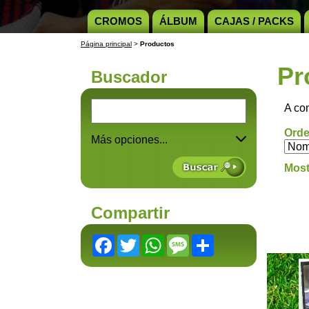
CROMOS
ÁLBUM
CAJAS / PACKS
Página principal
>
Productos
Pr
Buscador
A co
Orde
Más opciones...
Most
Compartir
Facebook
Twitter
WhatsApp
Message
Share