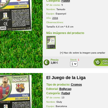
Categoría:
Futbol
Nº de cromo:
5
Nombre:
Tamudo
Equipo:
Espanyol
Año:
2004
Observaciónes:
Tamaño 4,4 cm * 6,6 cm
Más imágenes del producto
[+] Haz clic sobre la imagen para ampliar
Precio
Stock:
1
1,00
€
El Juego de la Liga
Tipo de producto:
Cromos
Editorial:
Bollycao
Categoría:
Futbol
Nº de cromo:
13
Nombre:
Giuly
Equipo:
Barcelona