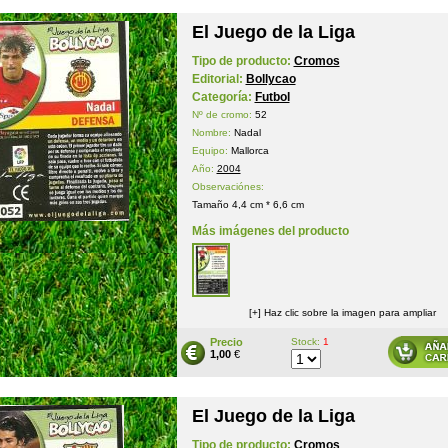
El Juego de la Liga
Tipo de producto:
Cromos
Editorial:
Bollycao
Categoría:
Futbol
Nº de cromo:
52
Nombre:
Nadal
Equipo:
Mallorca
Año:
2004
Observaciónes:
Tamaño 4,4 cm * 6,6 cm
Más imágenes del producto
[+] Haz clic sobre la imagen para ampliar
Precio
Stock:
1
1,00
€
El Juego de la Liga
Tipo de producto:
Cromos