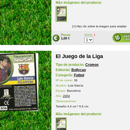
Más imágenes del producto
[+] Haz clic sobre la imagen para ampliar
Precio
Stock:
1
1,00
€
El Juego de la Liga
Tipo de producto:
Cromos
Editorial:
Bollycao
Categoría:
Futbol
Nº de cromo:
36
Nombre:
Luis García
Equipo:
Barcelona
Año:
2004
Observaciónes:
Tamaño 4,4 cm * 6,6 cm
Más imágenes del producto