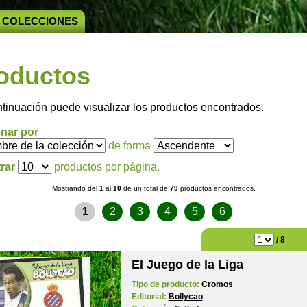
COLECCIONES
oductos
ntinuación puede visualizar los productos encontrados.
nar por
de forma
rar
productos por página.
Mostrando del
1
al
10
de un total de
79
productos encontrados.
1
2
3
4
5
6
/ 8
El Juego de la Liga
Tipo de producto:
Cromos
Editorial:
Bollycao