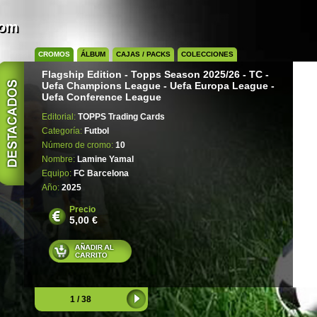
com
CROMOS
ÁLBUM
CAJAS / PACKS
COLECCIONES
Flagship Edition - Topps Season 2025/26 - TC -
Uefa Champions League - Uefa Europa League -
Uefa Conference League
Editorial:
TOPPS Trading Cards
Categoría:
Futbol
Número de cromo:
10
Nombre:
Lamine Yamal
Equipo:
FC Barcelona
Año:
2025
Precio
5,00 €
1 / 38