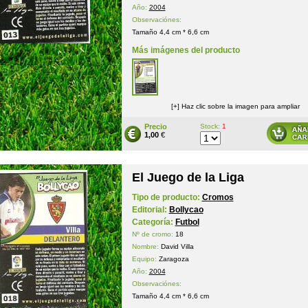
Año:
2004
Observaciónes:
Tamaño 4,4 cm * 6,6 cm
Más imágenes del producto
[+] Haz clic sobre la imagen para ampliar
Precio
Stock:
1
1,00
€
El Juego de la Liga
Tipo de producto:
Cromos
Editorial:
Bollycao
Categoría:
Futbol
Nº de cromo:
18
Nombre:
David Villa
Equipo:
Zaragoza
Año:
2004
Observaciónes:
Tamaño 4,4 cm * 6,6 cm