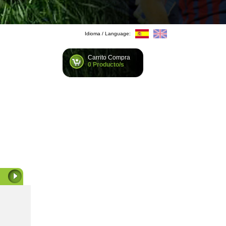
Idioma / Language:
Carrito Compra
0 Producto/s