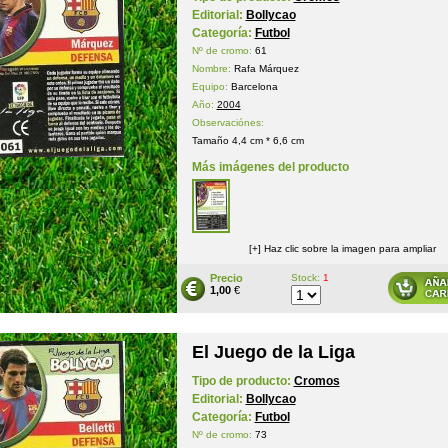
Editorial:
Bollycao
Categoría:
Futbol
Nº de cromo:
61
Nombre:
Rafa Márquez
Equipo:
Barcelona
Año:
2004
Observaciónes:
Tamaño 4,4 cm * 6,6 cm
Más imágenes del producto
[+] Haz clic sobre la imagen para ampliar
Precio
Stock:
1
1,00
€
El Juego de la Liga
Tipo de producto:
Cromos
Editorial:
Bollycao
Categoría:
Futbol
Nº de cromo:
73