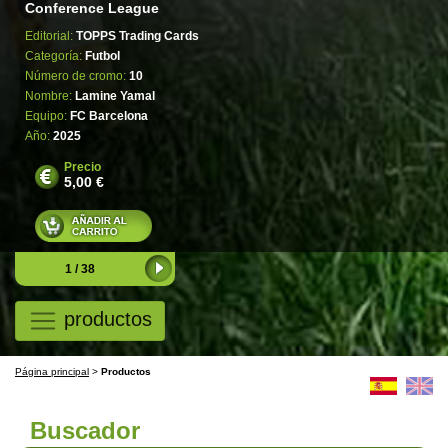
Conference League
Editorial:
TOPPS Trading Cards
Categoría:
Futbol
Número de cromo:
10
Nombre:
Lamine Yamal
Equipo:
FC Barcelona
Año:
2025
Precio
5,00 €
1 / 38
productos
Página principal
>
Productos
Buscador