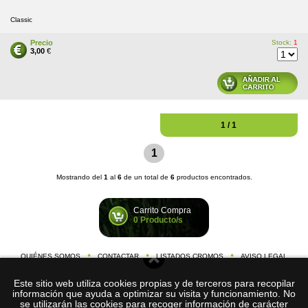
Classic
Precio
Stock:
1
3,00
€
1 / 1
1
Mostrando del
1
al
6
de un total de
6
productos encontrados.
Carrito Compra
0 Producto/s
QUIÉNES SOMOS
CONTACTAR
LISTADOS CROMOS
AVISO LEGAL
©
Cromos-de-Futbol.
2026
Este sitio web utiliza cookies propias y de terceros para recopilar
com
C/ Nació, 59 1º 1ª, 08026 Barcelona (España)
información que ayuda a optimizar su visita y funcionamiento. No
tel. +034
634 200 514
se utilizarán las cookies para recoger información de carácter
e-mail:
info@cromos-de-futbol.com