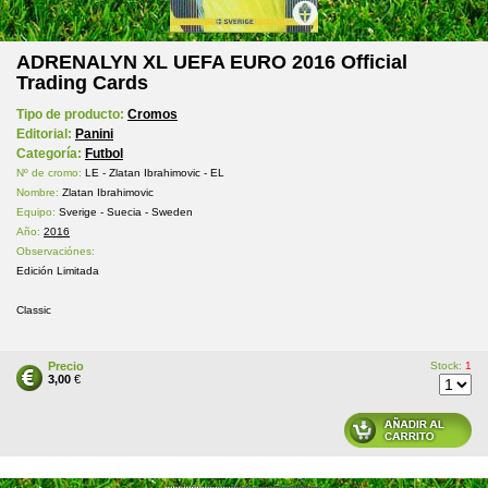
ADRENALYN XL UEFA EURO 2016 Official
Trading Cards
Tipo de producto:
Cromos
Editorial:
Panini
Categoría:
Futbol
Nº de cromo:
LE - Zlatan Ibrahimovic - EL
Nombre:
Zlatan Ibrahimovic
Equipo:
Sverige - Suecia - Sweden
Año:
2016
Observaciónes:
Edición Limitada
Classic
Precio
Stock:
1
3,00
€