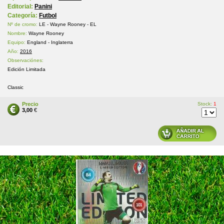
Editorial:
Panini
Categoría:
Futbol
Nº de cromo:
LE - Wayne Rooney - EL
Nombre:
Wayne Rooney
Equipo:
England - Inglaterra
Año:
2016
Observaciónes:
Edición Limitada
Classic
Precio
Stock:
1
3,00
€