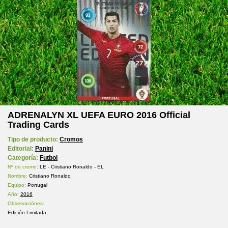
ADRENALYN XL UEFA EURO 2016 Official
Trading Cards
Tipo de producto:
Cromos
Editorial:
Panini
Categoría:
Futbol
Nº de cromo:
LE - Cristiano Ronaldo - EL
Nombre:
Cristiano Ronaldo
Equipo:
Portugal
Año:
2016
Observaciónes:
Edición Limitada