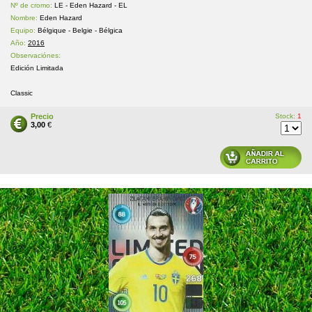
Nº de cromo:
LE - Eden Hazard - EL
Nombre:
Eden Hazard
Equipo:
Bélgique - Belgie - Bélgica
Año:
2016
Observaciónes:
Edición Limitada
Classic
Precio
Stock:
1
3,00
€