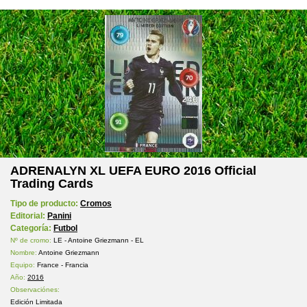
ADRENALYN XL UEFA EURO 2016 Official
Trading Cards
Tipo de producto:
Cromos
Editorial:
Panini
Categoría:
Futbol
Nº de cromo:
LE - Antoine Griezmann - EL
Nombre:
Antoine Griezmann
Equipo:
France - Francia
Año:
2016
Observaciónes:
Edición Limitada