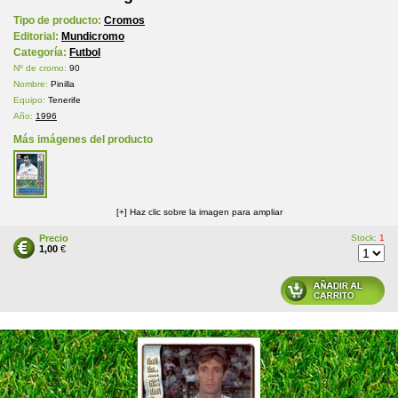
Tipo de producto:
Cromos
Editorial:
Mundicromo
Categoría:
Futbol
Nº de cromo:
90
Nombre:
Pinilla
Equipo:
Tenerife
Año:
1996
Más imágenes del producto
[+] Haz clic sobre la imagen para ampliar
Precio
Stock:
1
1,00
€