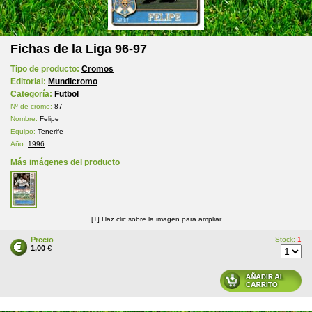
Fichas de la Liga 96-97
Tipo de producto:
Cromos
Editorial:
Mundicromo
Categoría:
Futbol
Nº de cromo:
87
Nombre:
Felipe
Equipo:
Tenerife
Año:
1996
Más imágenes del producto
[+] Haz clic sobre la imagen para ampliar
Precio
Stock:
1
1,00
€