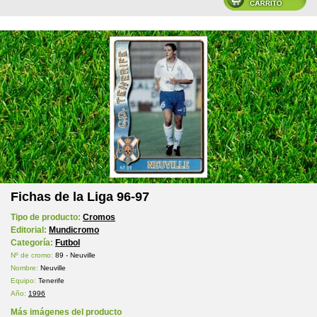
Fichas de la Liga 96-97
Tipo de producto:
Cromos
Editorial:
Mundicromo
Categoría:
Futbol
Nº de cromo:
89 - Neuville
Nombre:
Neuville
Equipo:
Tenerife
Año:
1996
Más imágenes del producto