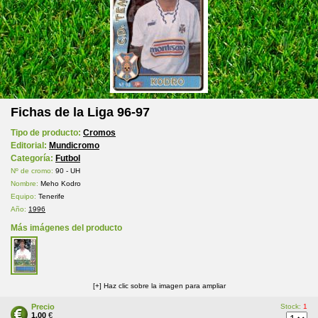
Fichas de la Liga 96-97
Tipo de producto:
Cromos
Editorial:
Mundicromo
Categoría:
Futbol
Nº de cromo:
90 - UH
Nombre:
Meho Kodro
Equipo:
Tenerife
Año:
1996
Más imágenes del producto
[+] Haz clic sobre la imagen para ampliar
Precio
Stock:
1
1,00
€