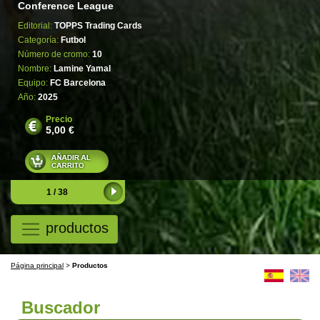
Conference League
Editorial:
TOPPS Trading Cards
Categoría:
Futbol
Número de cromo:
10
Nombre:
Lamine Yamal
Equipo:
FC Barcelona
Año:
2025
Precio
5,00 €
1 / 38
productos
Página principal
>
Productos
Buscador