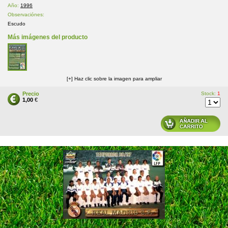
Año:
1996
Observaciónes:
Escudo
Más imágenes del producto
[+] Haz clic sobre la imagen para ampliar
Precio
Stock:
1
1,00
€