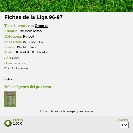
Fichas de la Liga 96-97
Tipo de producto:
Cromos
Editorial:
Mundicromo
Categoría:
Futbol
Nº de cromo:
91 - PLO - IND
Nombre:
Plantilla - Índice
Equipo:
R. Madrid - Real Madrid
Año:
1996
Observaciónes:
Plantilla letras oro
Índice
Más imágenes del producto
[+] Haz clic sobre la imagen para ampliar
Precio
Stock:
1
1,00
€