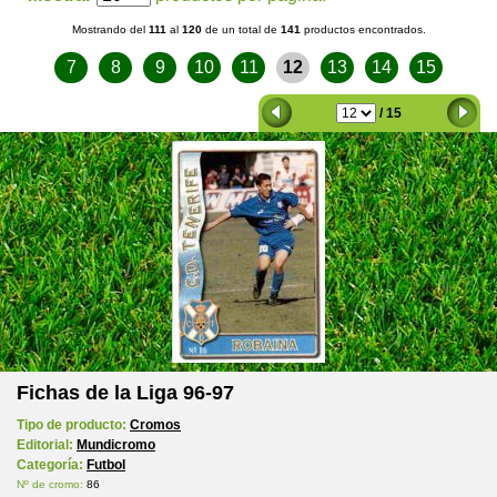
Mostrando del
111
al
120
de un total de
141
productos encontrados.
7
8
9
10
11
12
13
14
15
/ 15
Fichas de la Liga 96-97
Tipo de producto:
Cromos
Editorial:
Mundicromo
Categoría:
Futbol
Nº de cromo:
86