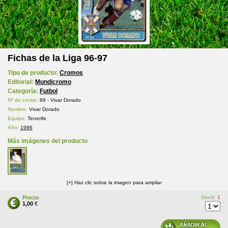
Fichas de la Liga 96-97
Tipo de producto:
Cromos
Editorial:
Mundicromo
Categoría:
Futbol
Nº de cromo:
89 - Vivar Dorado
Nombre:
Vivar Dorado
Equipo:
Tenerife
Año:
1996
Más imágenes del producto
[+] Haz clic sobre la imagen para ampliar
Precio
Stock:
1
1,00
€