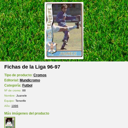
Fichas de la Liga 96-97
Tipo de producto:
Cromos
Editorial:
Mundicromo
Categoría:
Futbol
Nº de cromo:
88
Nombre:
Juanele
Equipo:
Tenerife
Año:
1996
Más imágenes del producto