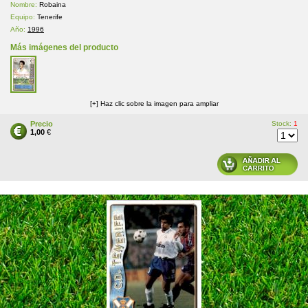
Nombre:
Robaina
Equipo:
Tenerife
Año:
1996
Más imágenes del producto
[+] Haz clic sobre la imagen para ampliar
Precio
Stock:
1
1,00
€