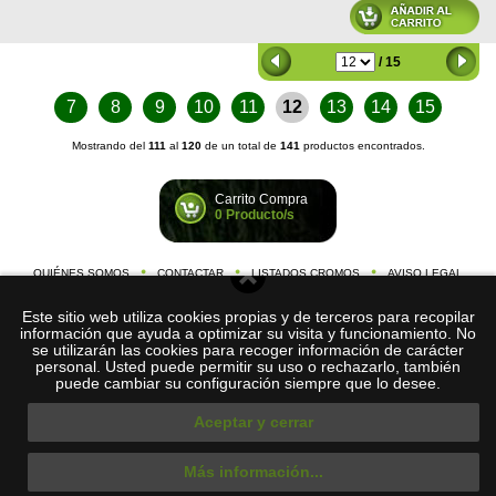
/ 15
7
8
9
10
11
12
13
14
15
Mostrando del
111
al
120
de un total de
141
productos encontrados.
Carrito Compra
0 Producto/s
QUIÉNES SOMOS
CONTACTAR
LISTADOS CROMOS
AVISO LEGAL
©
Cromos-de-Futbol.
2026
Este sitio web utiliza cookies propias y de terceros para recopilar
com
C/ Nació, 59 1º 1ª, 08026 Barcelona (España)
información que ayuda a optimizar su visita y funcionamiento. No
tel. +034
634 200 514
se utilizarán las cookies para recoger información de carácter
e-mail:
info@cromos-de-futbol.com
personal. Usted puede permitir su uso o rechazarlo, también
puede cambiar su configuración siempre que lo desee.
Aceptar y cerrar
Más información...