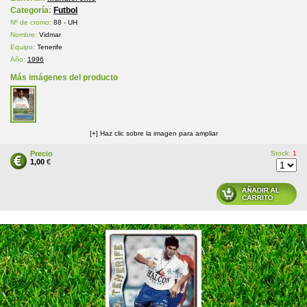
Categoría:
Futbol
Nº de cromo:
88 - UH
Nombre:
Vidmar
Equipo:
Tenerife
Año:
1996
Más imágenes del producto
[+] Haz clic sobre la imagen para ampliar
Precio
Stock:
1
1,00
€